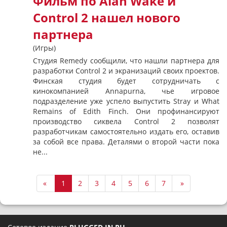
Фильм по Alan Wake и
Control 2 нашел нового
партнера
(Игры)
Студия Remedy сообщили, что нашли партнера для
разработки Control 2 и экранизаций своих проектов.
Финская студия будет сотрудничать с
кинокомпанией Annapurna, чье игровое
подразделение уже успело выпустить Stray и What
Remains of Edith Finch. Они профинансируют
производство сиквела Control 2 позволят
разработчикам самостоятельно издать его, оставив
за собой все права. Деталями о второй части пока
не...
«
1
2
3
4
5
6
7
»