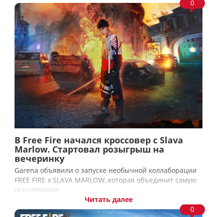
0
В Free Fire начался кроссовер с Slava
Marlow. Стартовал розыгрыш на
вечеринку
Garena объявили о запуске необычной коллаборации
FREE FIRE x SLAVA MARLOW, которая объединит самую
скачиваемую
Читать далее
0