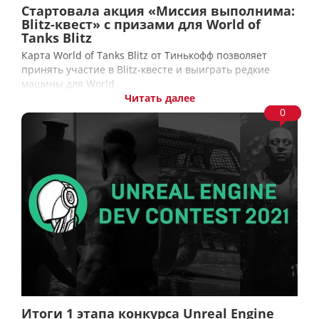
Стартовала акция «Миссия выполнима:
Blitz-квест» с призами для World of
Tanks Blitz
Карта World of Tanks Blitz от Тинькофф позволяет
принять участие в Blitz-квесте и выиграть редкие
машины для World
Читать далее
0
Итоги 1 этапа конкурса Unreal Engine