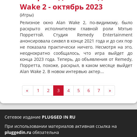
Wake 2 - октябрь 2023
(Игры)
Релизное окно Alan Wake 2, по-видимому, было
раскрыто исполнителем главной роли Мэтью
Порреттой. Студия Remedy Entertainment
анонсировала сиквел в конце 2021 года и до сих пор
не показала практически ничего. Несмотря на это,
неоднократно сообщалось, что игра выйдет до
конца 2023 года. Теперь, до объявления от Remedy,
Порретта, похоже, раскрыл, в каком месяце выйдет
Alan Wake 2. В новом интервью актер...
«
1
2
3
4
5
6
7
»
Сетевое издание
PLUGGED IN RU
При использовании материалов активная ссылка на
pluggedin.ru
обязательна