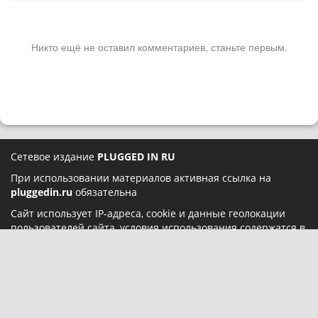
Никто ещё не оставил комментариев, станьте первым.
Сетевое издание
PLUGGED IN RU
При использовании материалов активная ссылка на
pluggedin.ru
обязательна
Сайт использует IP-адреса, cookie и данные геолокации
пользователей сайта, условия использования содержатся в
Политике конфиденциальности
и
Пользовательском
соглашении
Социальные сети: