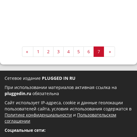
«
1
2
3
4
5
6
7
»
Сетевое издание
PLUGGED IN RU
При использовании материалов активная ссылка на
pluggedin.ru
обязательна
Сайт использует IP-адреса, cookie и данные геолокации
пользователей сайта, условия использования содержатся в
Политике конфиденциальности
и
Пользовательском
соглашении
Социальные сети: