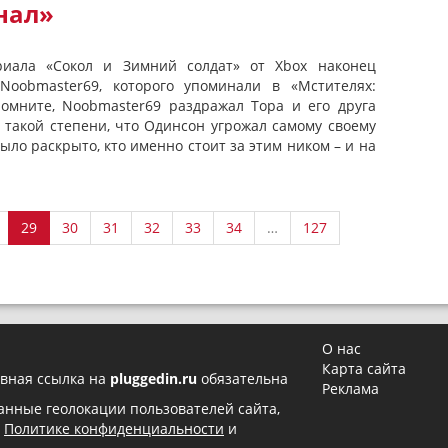
нал»
риала «Сокол и Зимний солдат» от Xbox наконец
Noobmaster69, которого упоминали в «Мстителях:
помните, Noobmaster69 раздражал Тора и его друга
о такой степени, что Одинсон угрожал самому своему
ыло раскрыто, кто именно стоит за этим ником – и на
29
30
31
32
33
34
…
127
О нас
Карта сайта
вная ссылка на
pluggedin.ru
обязательна
Реклама
 данные геолокации пользователей сайта,
в
Политике конфиденциальности
и