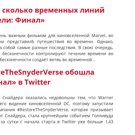
, сколько временных линий
ели: Финал»
ень важным фильмом для киновселенной Marvel, во
они представилb путешествия во времени. Однако,
за собой самые разные последствия. В свою очередь,
и бесконечности контролируют течение времени во
бесконечности создаёт ветвь во временной...
reTheSnyderVerse обошла
ал» в Twitter
а Снайдера оказались недовольны тем, что Warner
его видение киновселенной DC, поэтому запустили
мпания #RestoreTheSnyderVerse, которая призывает
от Снайдера, стала крупнейшим событием Голливуда
а сутки с начала старта в Twitter уже больше 1,43