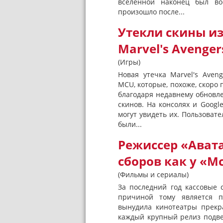
вселенной наконец был вос
произошло после...
Утекли скины из
Marvel's Avenger
(Игры)
Новая утечка Marvel's Ave
MCU, которые, похоже, скоро 
благодаря недавнему обновл
скинов. На консолях и Googl
могут увидеть их. Пользовате
были...
Режиссер «Ават
сборов как у «М
(Фильмы и сериалы)
За последний год кассовые 
причиной тому является п
вынудила кинотеатры прекра
каждый крупный релиз подве