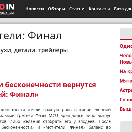
Новости
Обзоры
Статьи
Контакты
База да
тели: Финал
Одис
лухи, детали, трейлеры
Чело
Новы
На к
Мят
и бесконечности вернутся
Астр
ей: Финал»
Созв
Вышк
сконечности имели важную роль в киновселенной
фильмов третьей Фазы MCU вращались либо вокруг
тов, либо желания отобрать его у злодеев. После
 бесконечности» и «Мстители: Финал» баланс во