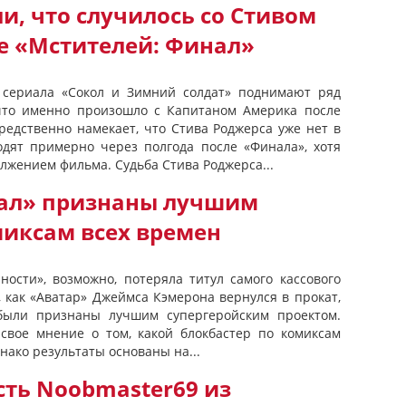
и, что случилось со Стивом
е «Мстителей: Финал»
 сериала «Сокол и Зимний солдат» поднимают ряд
 что именно произошло с Капитаном Америка после
редственно намекает, что Стива Роджерса уже нет в
дят примерно через полгода после «Финала», хотя
лжением фильма. Судьба Стива Роджерса...
ал» признаны лучшим
иксам всех времен
ности», возможно, потеряла титул самого кассового
, как «Аватар» Джеймса Кэмерона вернулся в прокат,
были признаны лучшим супергеройским проектом.
ь свое мнение о том, какой блокбастер по комиксам
днако результаты основаны на...
сть Noobmaster69 из