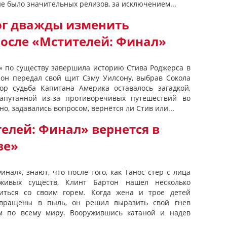
е было значительных релизов, за исключением...
ог дважды изменить
осле «Мстителей: Финал»
» по существу завершила историю Стива Роджерса в
а он передал свой щит Сэму Уилсону, выбрав Сокола
ор судьба Капитана Америка оставалось загадкой,
апутанной из-за противоречивых путешествий во
но, задавались вопросом, вернётся ли Стив или...
елей: Финал» вернется в
зе»
инал», знают, что после того, как Танос стер с лица
живых существ, Клинт Бартон нашел несколько
иться со своим горем. Когда жена и трое детей
евращены в пыль, он решил выразить свой гнев
м по всему миру. Вооружившись катаной и надев