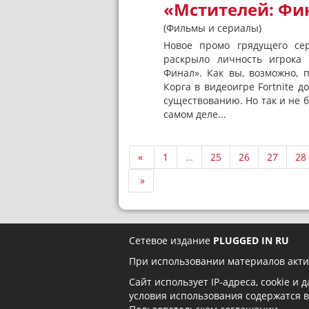
«Мстителей: Фи
(Фильмы и сериалы)
Новое промо грядущего се
раскрыло личность игрока 
Финал». Как вы, возможно, 
Корга в видеоигре Fortnite д
существованию. Но так и не б
самом деле...
«
1
…
25
26
27
28
»
Сетевое издание
PLUGGED IN RU
При использовании материалов акти
Сайт использует IP-адреса, cookie и
условия использования содержатся 