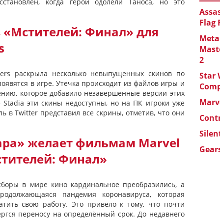
становлен, когда герои одолели Таноса, но это
Assas
Flag
 «Мстителей: Финал» для
Metal
s
Maste
2
ngers раскрыла несколько невыпущенных скинов по
Star 
появятся в игре. Утечка происходит из файлов игры и
Com
ению, которое добавило незавершенные версии этих
Marve
e Stadia эти скины недоступны, но на ПК игроки уже
ль в Twitter представил все скрины, отметив, что они
Cont
Silen
ара» желает фильмам Marvel
Gears
стителей: Финал»
сборы в мире кино кардинальное преобразились, а
родолжающаяся пандемия коронавируса, которая
тить свою работу. Это привело к тому, что почти
ргся переносу на определённый срок. До недавнего