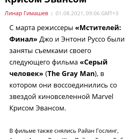
Линар Гимашев
01.08.2021, 09:06 GMT+3
|
С марта режиссеры
«Мстителей:
Финал»
Джо и Энтони Руссо были
заняты съемками своего
следующего фильма
«Серый
человек»
(
The Gray Man
), в
котором они воссоединились со
звездой киновселенной Marvel
Крисом Эвансом.
В фильме также снялись Райан Гослинг,