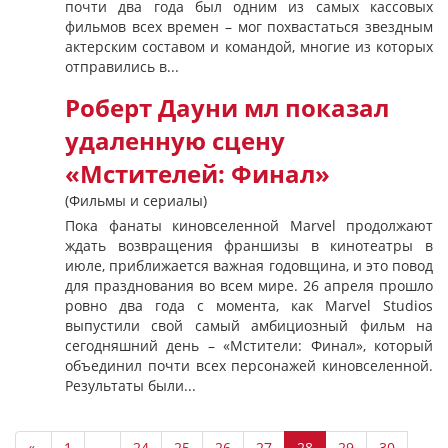
почти два года был одним из самых кассовых
фильмов всех времен – мог похвастаться звездным
актерским составом и командой, многие из которых
отправились в...
Роберт Дауни мл показал
удаленную сцену
«Мстителей: Финал»
(Фильмы и сериалы)
Пока фанаты киновселенной Marvel продолжают
ждать возвращения франшизы в кинотеатры в
июле, приближается важная годовщина, и это повод
для празднования во всем мире. 26 апреля прошло
ровно два года с момента, как Marvel Studios
выпустили свой самый амбициозный фильм на
сегодняшний день – «Мстители: Финал», который
объединил почти всех персонажей киновселенной.
Результаты были...
«
1
…
24
25
26
27
28
29
30