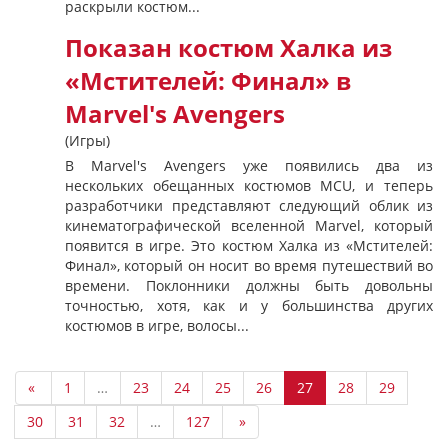
раскрыли костюм...
Показан костюм Халка из
«Мстителей: Финал» в
Marvel's Avengers
(Игры)
В Marvel's Avengers уже появились два из
нескольких обещанных костюмов MCU, и теперь
разработчики представляют следующий облик из
кинематографической вселенной Marvel, который
появится в игре. Это костюм Халка из «Мстителей:
Финал», который он носит во время путешествий во
времени. Поклонники должны быть довольны
точностью, хотя, как и у большинства других
костюмов в игре, волосы...
«
1
…
23
24
25
26
27
28
29
30
31
32
…
127
»