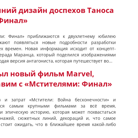
нний дизайн доспехов Таноса
 Финал»
ели: Финал» приближаются к двухлетнему юбилею
жают появляться новые подробности разработки
ех времен. Новая информация исходит от концепт-
жерада Маранца, который поделился изображениями
одая версия антагониста, которая путешествует во...
ыл новый фильм Marvel,
авим с «Мстителями: Финал»
 и затрат «Мстители: Война бесконечности» и
тся самым крупными фильмами за всё время,
 эпическую историю, которая может похвастаться
нажей, сюжетных линий, декораций и, что самое
 стоит ожидать, что в ближайшее время какой-либо