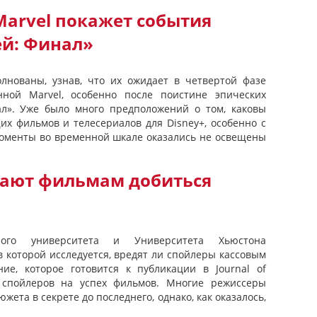
Marvel покажет события
ей: Финал»
лнованы, узнав, что их ожидает в четвертой фазе
нной Marvel, особенно после поистине эпических
ал». Уже было много предположений о том, каковы
х фильмов и телесериалов для Disney+, особенно с
 моменты во временной шкале оказались не освещены
ают фильмам добиться
ного университета и Университета Хьюстона
в которой исследуется, вредят ли спойлеры кассовым
ие, которое готовится к публикации в Journal of
я спойлеров на успех фильмов. Многие режиссеры
жета в секрете до последнего, однако, как оказалось,