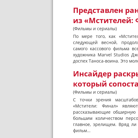
Представлен ра
из «Мстителей:
(Фильмы и сериалы)
По мере того, как «Мстит
следующей весной, продол
самого кассового фильма вс
художника Marvel Studios Д
доспех Таноса-воина. Это мол
Инсайдер раскр
который сопост
(Фильмы и сериалы)
С точки зрения масштабов
«Мстители: Финал» являю
рассказывающие обширную и
большим количеством персо
главное, зрелищем. Вряд ли
фильм...