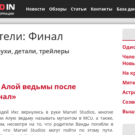
Новости
Обзоры
Статьи
Контакты
База да
тели: Финал
Одис
лухи, детали, трейлеры
Чело
Новы
На к
Мят
 Алой ведьмы после
Астр
нал»
Созв
Вышк
дей Икс вернулись в руки Marvel Studios, многие
 ли Алую ведьму называть мутантом в MCU, а также,
ом, несмотря на то, что родители Ванды погибли в
 что Marvel Studios могут пойти по этому пути.