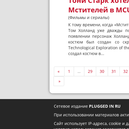
Тони Старк хоте
Мстителей в MC
(Фильмы и сериалы)
К тому времени, когда «Мстит
Том Холланд уже дважды по
появлении персонаж Холланд
костюм был создан со скр
Technological Exploration of 
создал костюм в...
«
1
…
29
30
31
32
»
Сетевое издание
PLUGGED IN RU
При использовании материалов акти
Сайт использует IP-адреса, cookie и