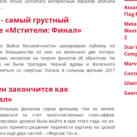
dios Visual Dictionary интересным образом описала
Assas
..
Flag
- самый грустный
Metal
е «Мстители: Финал»
Maste
2
х: Война бесконечности» шокировали публику, но
Star 
и большинство из них, но включали две потери,
Com
ыми, несмотря на теории фанатов об обратном. Но
Marve
и ни были трагедии Чёрной вдовы и Железного
вняться со смертью Логана в сольном фильме 2017
Cont
Silen
н закончится как
Gears
ал»
ательным финалом серии фильмов, тем не менее,
иваться за счёт многочисленных спин-оффов.
орсажа» должна была выйти в мае этого года, но из-
было принято решение перенести картину на целый
ск ещё двух частей – «Форсаж 10» и...