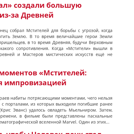
ал» создали большую
из-за Древней
нец собрал Мстителей для борьбы с угрозой, когда
атить Землю. В то время величайшие герои Земли
пришельцев, в то время Древняя, будучи Верховным
икакого сопротивления. Когда «Мстители» вышли в
Древней и Мастеров мистических искусств ещё не
 моментов «Мстителей:
я импровизацией
краев набиты потрясающими моментами, чего нельзя
а с порталами, из которых выходили погибшие ранее
(Крис Эванс) удалось овладеть Мьельниром. Затем,
времени, в фильме были представлены пасхальные
матографической вселенной Marvel. Один из этих...