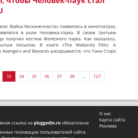
л, чтобы Человек-паук стал
U
ели: Война бесконечности» появились в кинотеатрах,
являлся в роли Человека-паука. В своем третьем
а получил костюм Железного паука. Как оказалось,
ытым посылом. В книге «The Wakanda Files: A
the Avengers and Beyond» раскрывается, что Тони Старк
33
34
35
36
37
38
…
127
О нас
Карта сайта
вная ссылка на
pluggedin.ru
обязательна
Реклама
 данные геолокации пользователей сайта,