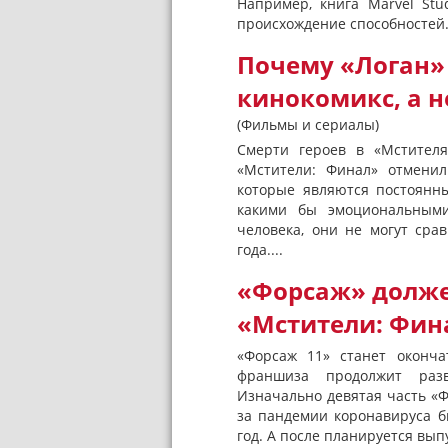
Например, книга Marvel Stu
происхождение способностей.
Почему «Логан» 
кинокомикс, а н
(Фильмы и сериалы)
Смерти героев в «Мстителя
«Мстители: Финал» отменил
которые являются постоянн
какими бы эмоциональным
человека, они не могут сра
года....
«Форсаж» долже
«Мстители: Фин
«Форсаж 11» станет оконч
франшиза продолжит разв
Изначально девятая часть «Ф
за пандемии коронавируса 
год. А после планируется выпу