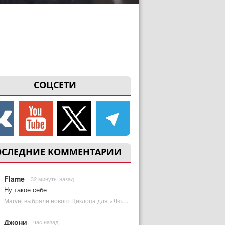
СОЦСЕТИ
ОСЛЕДНИЕ КОММЕНТАРИИ
Flame
32 минуты назад
Ну такое себе
Marvel выбрали нового Циклопа для «Людей Икс» | Plugged In Ru
Джони
час назад