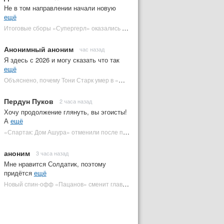
Не в том направлении начали новую
ещё
Итоговые сборы «Супергерл» оказались худшими для DC за два десятилетия | Plugged In Ru
Анонимный аноним
час назад
Я здесь с 2026 и могу сказать что так
ещё
Объяснено, почему Тони Старк умер в «Мстителях: Финал» вместо Стива Роджерса
Пердун Пуков
2 часа назад
Хочу продолжение глянуть, вы эгоисты!
А
ещё
«Спартак: Дом Ашура» отменили после первого сезона | Plugged In Ru
аноним
3 часа назад
Мне нравится Солдатик, поэтому
придётся
ещё
Новый спин-офф «Пацанов» сменит главного героя | Plugged In Ru