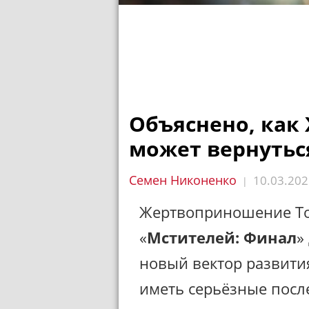
Объяснено, как
может вернутьс
Семен Никоненко
10.03.202
|
Жертвоприношение То
«
Мстителей: Финал
»
новый вектор развития
иметь серьёзные после