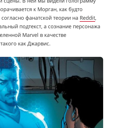
 сцены. В ней мы видели голограмму
орачивается к Морган, как будто
 И согласно фанатской теории на
Reddit
,
альный подтекст, а сознание персонажа
еленной Marvel в качестве
 такого как Джарвис.