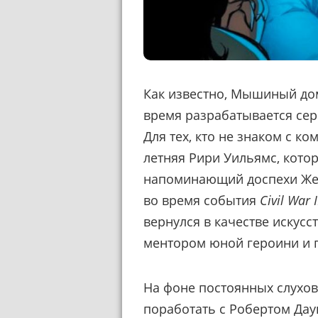
Как известно, Мышиный дом
время разрабатывается сер
Для тех, кто не знаком с ко
летняя Рири Уильямс, кото
напоминающий доспехи Жел
во время события
Civil War I
вернулся в качестве искусс
ментором юной героини и п
На фоне постоянных слухов,
поработать с Робертом Дау