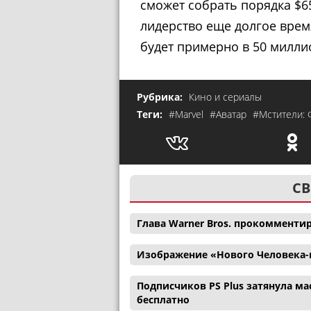
сможет собрать порядка $6
лидерство еще долгое время
будет примерно в 50 милли
Рубрика:
Кино и сериалы
Теги:
#Marvel
#Аватар
#Мстители: 
СВ
Глава Warner Bros. прокомменти
Изображение «Нового Человека-
Подписчиков PS Plus затянула ма
бесплатно