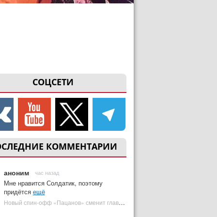
СОЦСЕТИ
ОСЛЕДНИЕ КОММЕНТАРИИ
аноним
час назад
Мне нравится Солдатик, поэтому
придётся
ещё
Новый спин-офф «Пацанов» сменит главного героя | Plugged In Ru