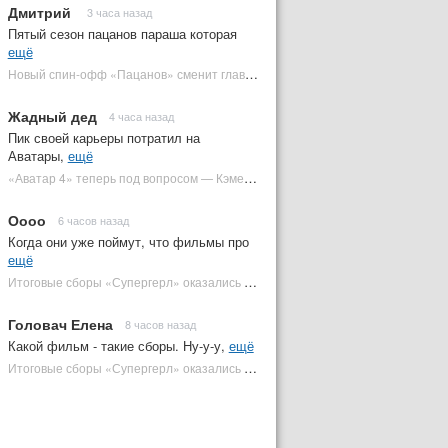
Дмитрий
3 часа назад
Пятый сезон пацанов параша которая
ещё
Новый спин-офф «Пацанов» сменит главного героя | Plugged In Ru
Жадный дед
4 часа назад
Пик своей карьеры потратил на
Аватары,
ещё
«Аватар 4» теперь под вопросом — Кэмерон решил отойти от продолжения | Plugged In Ru
Оооо
6 часов назад
Когда они уже поймут, что фильмы про
ещё
Итоговые сборы «Супергерл» оказались худшими для DC за два десятилетия | Plugged In Ru
Головач Елена
8 часов назад
Какой фильм - такие сборы. Ну-у-у,
ещё
Итоговые сборы «Супергерл» оказались худшими для DC за два десятилетия | Plugged In Ru