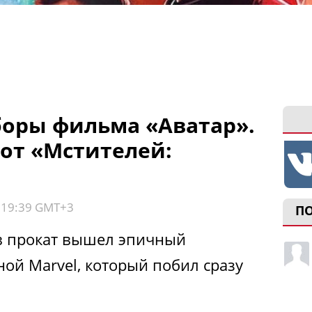
оры фильма «Аватар».
от «Мстителей:
, 19:39 GMT+3
П
 в прокат вышел эпичный
ой Marvel, который побил сразу