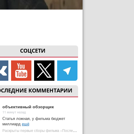
СОЦСЕТИ
ОСЛЕДНИЕ КОММЕНТАРИИ
объективный обзорщик
11 минут назад
Статья ложная, у фильма бюджет
миллиард
ещё
Раскрыты первые сборы фильма «Последний богатырь: Колобок» на фоне негатива | Plugged In Ru