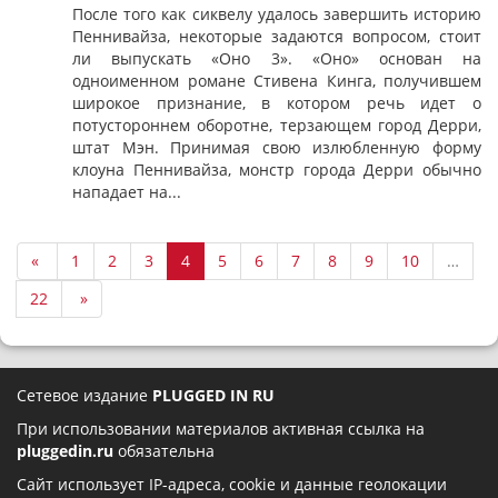
После того как сиквелу удалось завершить историю
Пеннивайза, некоторые задаются вопросом, стоит
ли выпускать «Оно 3». «Оно» основан на
одноименном романе Стивена Кинга, получившем
широкое признание, в котором речь идет о
потустороннем оборотне, терзающем город Дерри,
штат Мэн. Принимая свою излюбленную форму
клоуна Пеннивайза, монстр города Дерри обычно
нападает на...
«
1
2
3
4
5
6
7
8
9
10
…
22
»
Сетевое издание
PLUGGED IN RU
При использовании материалов активная ссылка на
pluggedin.ru
обязательна
Сайт использует IP-адреса, cookie и данные геолокации