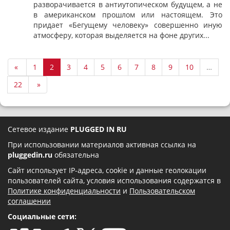
разворачивается в антиутопическом будущем, а не
в американском прошлом или настоящем. Это
придает «Бегущему человеку» совершенно иную
атмосферу, которая выделяется на фоне других...
«
1
2
3
4
5
6
7
8
9
10
…
22
»
Сетевое издание
PLUGGED IN RU
При использовании материалов активная ссылка на
pluggedin.ru
обязательна
Сайт использует IP-адреса, cookie и данные геолокации
пользователей сайта, условия использования содержатся в
Политике конфиденциальности
и
Пользовательском
соглашении
Социальные сети: