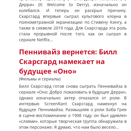
Дерри» (It: Welcome to Derry), изначально он
колебался. И теперь он раскрыл причину.
Скарсгард впервые сыграл культового клоуна в
полнометражной экранизации по Стивену Кингу, а
также в сиквеле 2019 года. Для Скарсгарда эта роль
стала прорывной после того, как он сыграл в
сериале Netflix...
Пеннивайз вернется: Билл
Скарсгард намекает на
будущее «Оно»
(Фильмы и сериалы)
Билл Скарсгард готов снова сыграть Пеннивайза в
сериале «Оно: Добро пожаловать в будущее Дерри»,
однако изначально актер отказался от роли. В
интервью ScreenRant Скарсгард намекнул на
будущее Пеннивайза. Размышляя о роли Боба Грея
в сцене-воспоминании о 1908 году, он был удивлен
«слоями», которые творческая группа обнаружила в
этом персонаже: Я думаю, что нам было весело...