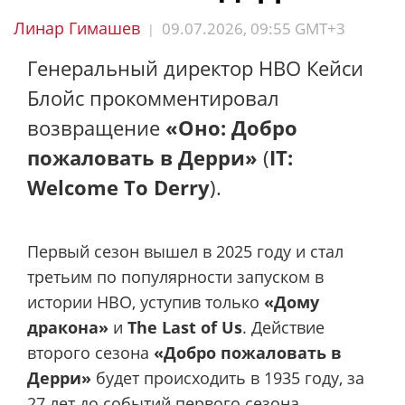
Линар Гимашев
09.07.2026, 09:55 GMT+3
|
Генеральный директор HBO Кейси
Блойс прокомментировал
возвращение
«Оно: Добро
пожаловать в Дерри»
(
IT:
Welcome To Derry
).
Первый сезон вышел в 2025 году и стал
третьим по популярности запуском в
истории HBO, уступив только
«Дому
дракона»
и
The Last of Us
. Действие
второго сезона
«Добро пожаловать в
Дерри»
будет происходить в 1935 году, за
27 лет до событий первого сезона.