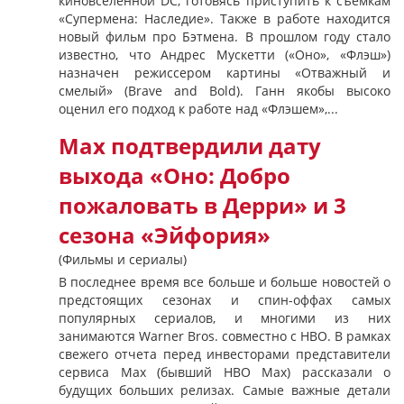
киновселенной DC, готовясь приступить к съемкам
«Супермена: Наследие». Также в работе находится
новый фильм про Бэтмена. В прошлом году стало
известно, что Андрес Мускетти («Оно», «Флэш»)
назначен режиссером картины «Отважный и
смелый» (Brave and Bold). Ганн якобы высоко
оценил его подход к работе над «Флэшем»,...
Max подтвердили дату
выхода «Оно: Добро
пожаловать в Дерри» и 3
сезона «Эйфория»
(Фильмы и сериалы)
В последнее время все больше и больше новостей о
предстоящих сезонах и спин-оффах самых
популярных сериалов, и многими из них
занимаются Warner Bros. совместно с HBO. В рамках
свежего отчета перед инвесторами представители
сервиса Max (бывший HBO Max) рассказали о
будущих больших релизах. Самые важные детали