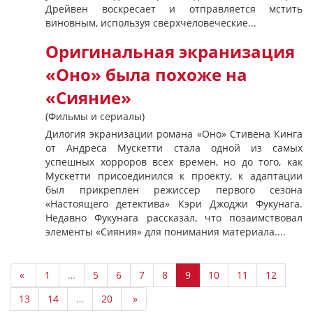
Дрейвен воскресает и отправляется мстить
виновным, используя сверхчеловеческие...
Оригинальная экранизация
«Оно» была похоже на
«Сияние»
(Фильмы и сериалы)
Дилогия экранизации романа «Оно» Стивена Кинга
от Андреса Мускетти стала одной из самых
успешных хорроров всех времен, но до того, как
Мускетти присоединился к проекту, к адаптации
был прикреплен режиссер первого сезона
«Настоящего детектива» Кэри Джоджи Фукунага.
Недавно Фукунага рассказал, что позаимствовал
элементы «Сияния» для понимания материала....
«
1
…
5
6
7
8
9
10
11
12
13
14
…
20
»