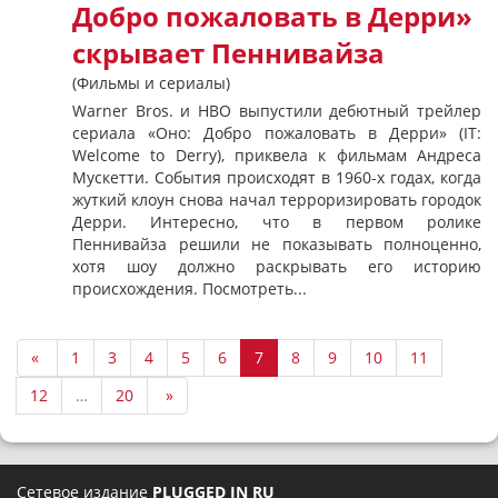
Добро пожаловать в Дерри»
скрывает Пеннивайза
(Фильмы и сериалы)
Warner Bros. и HBO выпустили дебютный трейлер
сериала «Оно: Добро пожаловать в Дерри» (IT:
Welcome to Derry), приквела к фильмам Андреса
Мускетти. События происходят в 1960-х годах, когда
жуткий клоун снова начал терроризировать городок
Дерри. Интересно, что в первом ролике
Пеннивайза решили не показывать полноценно,
хотя шоу должно раскрывать его историю
происхождения. Посмотреть...
«
1
3
4
5
6
7
8
9
10
11
12
…
20
»
Сетевое издание
PLUGGED IN RU