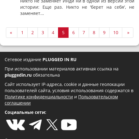
никто не заменяет Инди ни в одной из версий этой
истории: Еще раз. Никто не 'берет на себя', не
заменяет...
«
1
2
3
4
5
6
7
8
9
10
»
Сетевое издание
PLUGGED IN RU
При использовании материалов активная ссылка на
pluggedin.ru
обязательна
Сайт использует IP-адреса, cookie и данные геолокации
пользователей сайта, условия использования содержатся в
Политике конфиденциальности
и
Пользовательском
соглашении
Социальные сети: