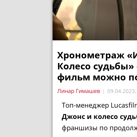
Хронометраж «И
Колесо судьбы»
фильм можно п
Линар Гимашев
09.04.2023
|
Топ-менеджер Lucasfil
Джонс и колесо суд
франшизы по продолж