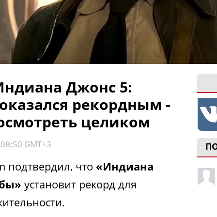
ндиана Джонс 5:
 оказался рекордным -
осмотреть целиком
, 08:50 GMT+3
П
m подтвердил, что
«Индиана
ьбы»
установит рекорд для
ительности.