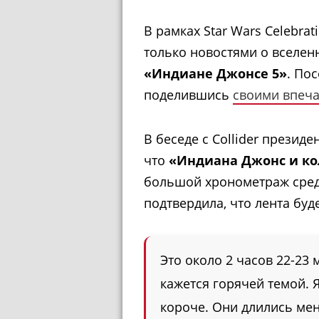
В рамках Star Wars Celebrat
только новостями о вселе
«Индиане Джонсе 5»
. По
поделившись
своими впеч
В беседе с Collider президе
что
«Индиана Джонс и ко
большой хронометраж сред
подтвердила, что лента буд
Это около 2 часов 22-23
кажется горячей темой. 
короче. Они длились мен