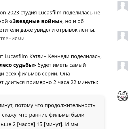
ion 2023 студия Lucasfilm поделилась не
нной
«Звездные войны»
, но и об
сетители даже увидели отрывок ленты,
атлениями
.
нт Lucasfilm Кэтлин Кеннеди поделилась,
лесо судьбы»
будет иметь самый
и всех фильмов серии. Она
ет длиться примерно 2 часа 22 минуты:
 минут, потому что продолжительность
Я скажу, что ранние фильмы были
ьше 2 [часов] 15 [минут]. И мы