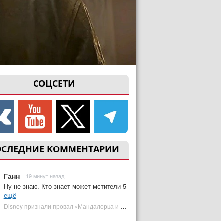
СОЦСЕТИ
ОСЛЕДНИЕ КОММЕНТАРИИ
Ганн
19 минут назад
Ну не знаю. Кто знает может мстители 5
ещё
Disney признали провал «Мандалорца и Грогу» и еще одной новинки | Plugged In Ru