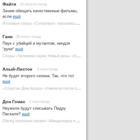
Файги
23 минуты назад
Зачем обещать качественные фильмы,
если
ещё
Итоговые сборы «Супергерл» оказались худшими для DC за два десятилетия | Plugged In Ru
Ганн
26 минут назад
Паук с убийцей и мутантом, ниндзя
"руки"
ещё
Сборы «Человека-паука: Новый день» обошли самый кассовый фильм DC | Plugged In Ru
Алый-Листок
2 часа назад
Не будет второго сезона. Так, что тот
ещё
«Спартак: Дом Ашура» отменили после первого сезона | Plugged In Ru
Дон Гомас
4 часа назад
Неужели будут списывать Педру
Паскаля?
ещё
Disney признали провал «Мандалорца и Грогу» и еще одной новинки | Plugged In Ru