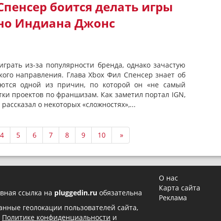
Спенсер боится делать игры
но Индиана Джонс
играть из-за популярности бренда, однако зачастую
кого направления. Глава Xbox Фил Спенсер знает об
яются одной из причин, по которой он «не самый
ки проектов по франшизам. Как заметил портал IGN,
ассказал о некоторых «сложностях»,...
4
5
6
7
8
9
10
»
О нас
Карта сайта
вная ссылка на
pluggedin.ru
обязательна
Реклама
 данные геолокации пользователей сайта,
в
Политике конфиденциальности
и