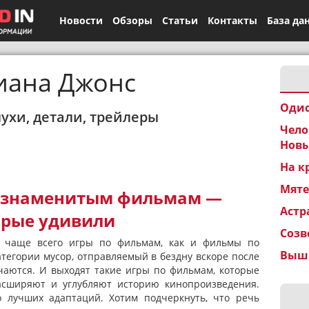
Новости
Обзоры
Статьи
Контакты
База да
иана Джонс
Одис
лухи, детали, трейлеры
Чело
Новы
На к
Мят
о знаменитым фильмам —
Астр
орые удивили
Созв
о чаще всего игры по фильмам, как и фильмы по
Вышк
тегории мусор, отправляемый в бездну вскоре после
учаются. И выходят такие игры по фильмам, которые
асширяют и углубляют историю кинопроизведения.
 лучших адаптаций. Хотим подчеркнуть, что речь