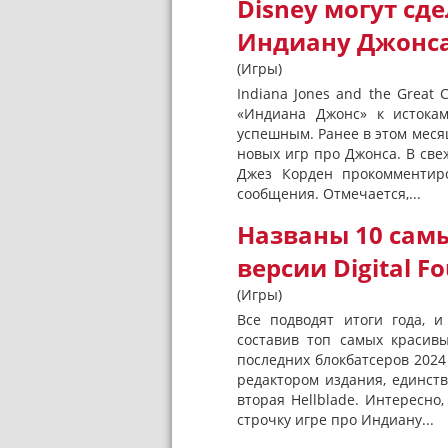
Disney могут сд
Индиану Джонс
(Игры)
Indiana Jones and the Grea
«Индиана Джонс» к истокам,
успешным. Ранее в этом меся
новых игр про Джонса. В све
Джез Корден прокомментиро
сообщения. Отмечается,...
Названы 10 самы
версии Digital F
(Игры)
Все подводят итоги года, и
составив топ самых красивы
последних блокбатсеров 2024 
редактором издания, единс
вторая Hellblade. Интересно,
строчку игре про Индиану...