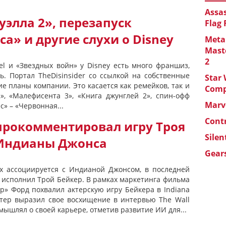
Assas
элла 2», перезапуск
Flag
» и другие слухи о Disney
Metal
Maste
2
l и «Звездных войн» у Disney есть много франшиз,
ь. Портал TheDisinsider со ссылкой на собственные
Star 
е планы компании. Это касается как ремейков, так и
Com
2», «Малефисента 3», «Книга джунглей 2», спин-офф
Marve
с» – «Червонная...
Cont
прокомментировал игру Троя
Silen
 Индианы Джонса
Gears
х ассоциируется с Индианой Джонсом, в последней
 исполнил Трой Бейкер. В рамках маркетинга фильма
р» Форд похвалил актерскую игру Бейкера в Indiana
 Актер выразил свое восхищение в интервью The Wall
змышлял о своей карьере, отметив развитие ИИ для...