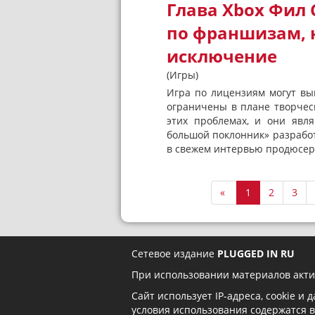
Глава Xbox Фил 
по франшизам, 
исключение
(Игры)
Игра по лицензиям могут вы
ограничены в плане творчес
этих проблемах, и они явл
большой поклонник» разработ
в свежем интервью продюсер р
«
1
2
3
Сетевое издание
PLUGGED IN RU
При использовании материалов акти
Сайт использует IP-адреса, cookie и
условия использования содержатся 