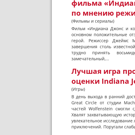
фильма «Индиан
по мнению режи
(Фильмы и сериалы)
Фильм «Индиана Джонс и кол
основном положительные от
герой. Режиссер Джеймс М
завершения столь известно
трудно принять восьми
замечательный,...
Лучшая игра пр
оценки Indiana Jo
(Игры)
В день выхода в ранний дост
Great Circle от студии Mac
частей Wolfenstein смогли
Хвалят захватывающую истор
увлекательное исследование 
приключений. Поругали слабы