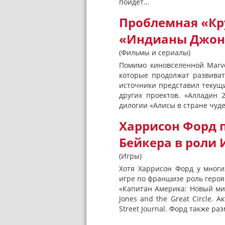
пойдет...
Проблемная «Кру
«Индианы Джонса
(Фильмы и сериалы)
Помимо киновселенной Marve
которые продолжат развиват
источники представил текущи
других проектов. «Алладин 
дилогии «Алисы в стране чуде
Харрисон Форд 
Бейкера в роли
(Игры)
Хотя Харрисон Форд у многи
игре по франшизе роль героя
«Капитан Америка: Новый ми
Jones and the Great Circle.
Street Journal. Форд также ра