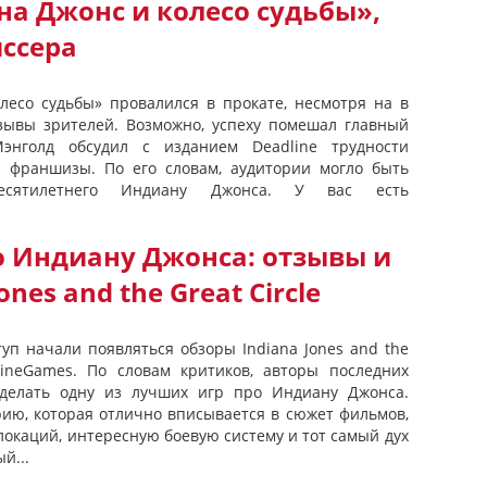
а Джонс и колесо судьбы»,
ссера
есо судьбы» провалился в прокате, несмотря на в
зывы зрителей. Возможно, успеху помешал главный
энголд обсудил с изданием Deadline трудности
й франшизы. По его словам, аудитории могло быть
десятилетнего Индиану Джонса. У вас есть
о Индиану Джонса: отзывы и
nes and the Great Circle
уп начали появляться обзоры Indiana Jones and the
hineGames. По словам критиков, авторы последних
 сделать одну из лучших игр про Индиану Джонса.
ию, которая отлично вписывается в сюжет фильмов,
локаций, интересную боевую систему и тот самый дух
й...