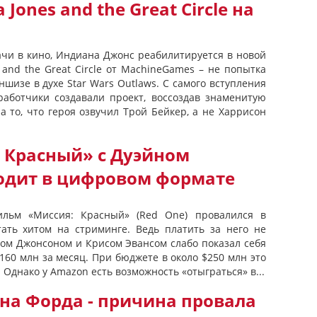
Jones and the Great Circle на
ачи в кино, Индиана Джонс реабилитируется в новой
 and the Great Circle от MachineGames – не попытка
шизе в духе Star Wars Outlaws. С самого вступления
работчики создавали проект, воссоздав знаменитую
а то, что героя озвучил Трой Бейкер, а не Харрисон
 Красный» с Дуэйном
одит в цифровом формате
ильм «Миссия: Красный» (Red One) провалился в
тать хитом на стриминге. Ведь платить за него не
ном Джонсоном и Крисом Эвансом слабо показал себя
160 млн за месяц. При бюджете в около $250 млн это
Однако у Amazon есть возможность «отыграться» в...
на Форда - причина провала