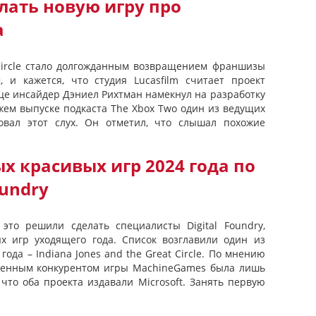
елать новую игру про
а
t Circle стало долгожданным возвращением франшизы
 и кажется, что студия Lucasfilm считает проект
це инсайдер Дэниел Рихтман намекнул на разработку
жем выпуске подкаста The Xbox Two один из ведущих
вал этот слух. Он отметил, что слышал похожие
х красивых игр 2024 года по
oundry
 это решили сделать специалисты Digital Foundry,
х игр уходящего года. Список возглавили один из
года – Indiana Jones and the Great Circle. По мнению
твенным конкурентом игры MachineGames была лишь
 что оба проекта издавали Microsoft. Занять первую