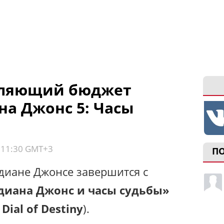
тляющий бюджет
а Джонс 5: Часы
, 11:30 GMT+3
П
ндиане Джонсе завершится с
диана Джонс и часы судьбы»
 Dial of Destiny
).