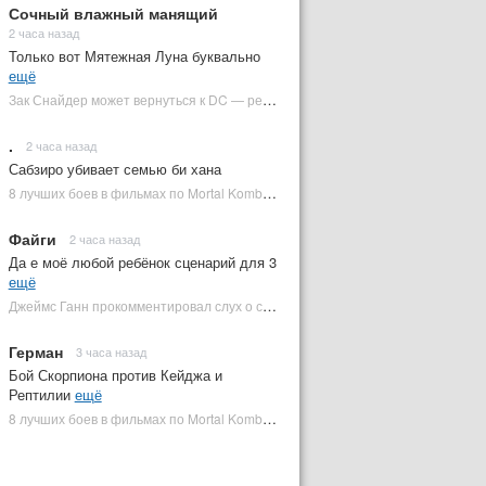
Сочный влажный манящий
2 часа назад
Только вот Мятежная Луна буквально
ещё
Зак Снайдер может вернуться к DC — режиссер общался с Warner Bros. (фото) | Plugged In Ru
.
2 часа назад
Сабзиро убивает семью би хана
8 лучших боев в фильмах по Mortal Kombat: от «Смертельной битвы» до «Мортал Комбат 2» | Plugged In Ru
Файги
2 часа назад
Да е моё любой ребёнок сценарий для 3
ещё
Джеймс Ганн прокомментировал слух о съемках «Бэтмена 3» | Plugged In Ru
Герман
3 часа назад
Бой Скорпиона против Кейджа и
Рептилии
ещё
8 лучших боев в фильмах по Mortal Kombat: от «Смертельной битвы» до «Мортал Комбат 2» | Plugged In Ru