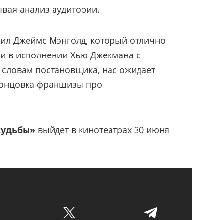
ывая анализ аудитории.
ил Джеймс Мэнголд, который отлично
и в исполнении Хью Джекмана с
о словам постановщика, нас ожидает
концовка франшизы про
судьбы»
выйдет в кинотеатрах 30 июня