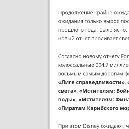
Продолжение крайне ожида
ожидания только вырос пос
прошлого года. Было ясно,
новый отчет проливает свет
Согласно новому отчету
Fo
колоссальные 294,7 миллио
восьмым самым дорогим фи
«Лиге справедливости»
,
света»
,
«Мстителям: Вой
воды»
,
«Мстителям: Фин
«Пиратам Карибского мор
При этом Disney ожидают, ч