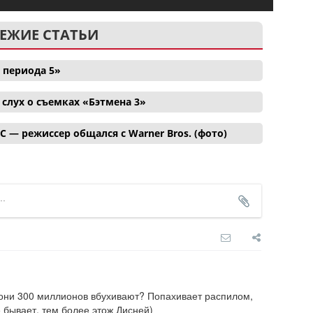
ЕЖИЕ СТАТЬИ
 периода 5»
лух о съемках «Бэтмена 3»
C — режиссер общался с Warner Bros. (фото)
 они 300 миллионов вбухивают? Попахивает распилом, 
е бывает, тем более этож Дисней)