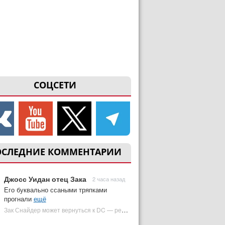
СОЦСЕТИ
ОСЛЕДНИЕ КОММЕНТАРИИ
Джосс Уидан отец Зака
2 часа назад
Его буквально ссаными тряпками
прогнали
ещё
Зак Снайдер может вернуться к DC — режиссер общался с Warner Bros. (фото) | Plugged In Ru