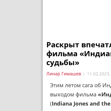
Раскрыт впеча
фильма «Индиан
судьбы»
Линар Гимашев
11.02.2023
|
Этим летом сага об И
выходом фильма
«Ин
(
Indiana Jones and the