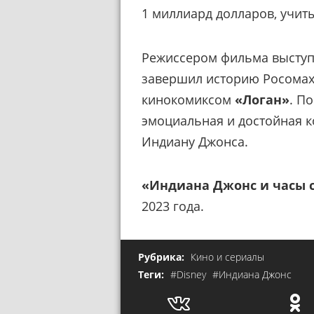
1 миллиард долларов, учит
Режиссером фильма выступ
завершил историю Росомах
кинокомиксом
«Логан»
. П
эмоциальная и достойная 
Индиану Джонса.
«Индиана Джонс и часы 
2023 года.
Рубрика:
Кино и сериалы
Теги:
#Disney
#Индиана Джонс