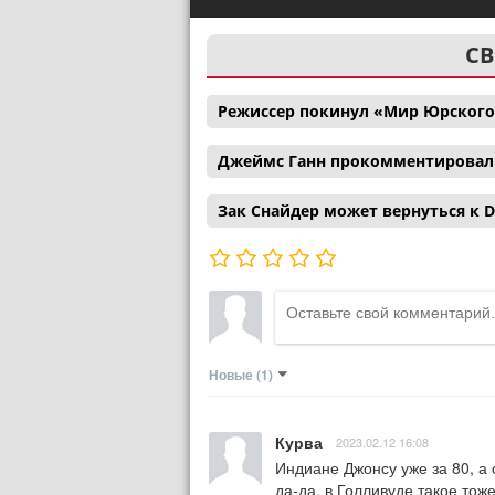
СВ
Режиссер покинул «Мир Юрского
Джеймс Ганн прокомментировал с
Зак Снайдер может вернуться к D
Новые
(1)
Курва
2023.02.12 16:08
Индиане Джонсу уже за 80, а
да-да, в Голливуде такое тож