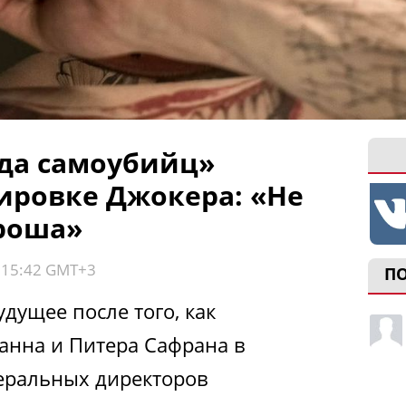
да самоубийц»
уировке Джокера: «Не
роша»
, 15:42 GMT+3
П
удущее после того, как
анна и Питера Сафрана в
неральных директоров