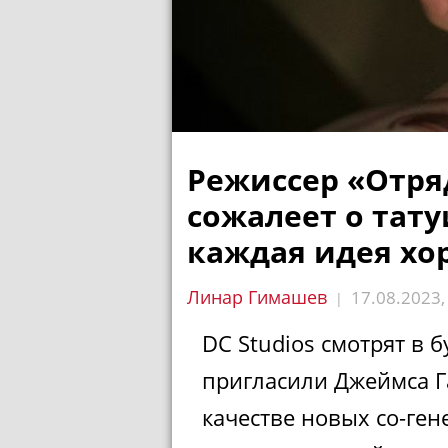
Режиссер «Отря
сожалеет о тат
каждая идея хо
Линар Гимашев
17.08.2023
|
DC Studios смотрят в б
пригласили Джеймса Г
качестве новых со-ге