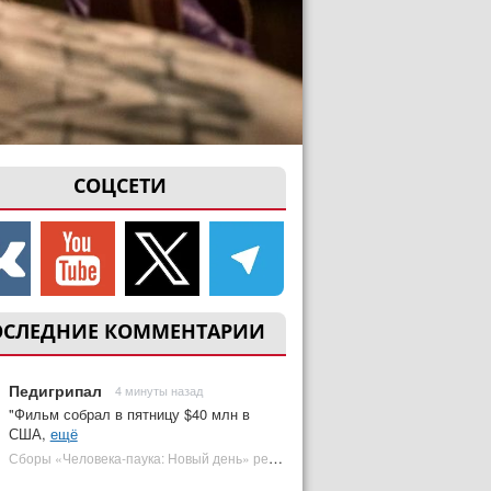
СОЦСЕТИ
ОСЛЕДНИЕ КОММЕНТАРИИ
Педигрипал
4 минуты назад
"Фильм собрал в пятницу $40 млн в
США,
ещё
Сборы «Человека-паука: Новый день» резко обвалились на 2 неделе, но катастрофы нет | Plugged In Ru