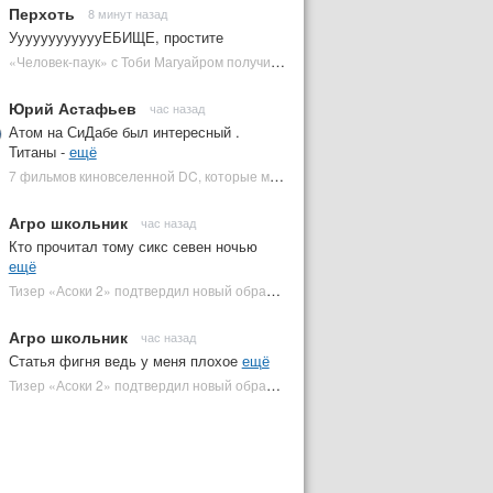
Перхоть
8 минут назад
УуууууууууууЕБИЩЕ, простите
«Человек-паук» с Тоби Магуайром получил новый постер | Plugged In Ru
Юрий Астафьев
час назад
Атом на СиДабе был интересный .
Титаны -
ещё
7 фильмов киновселенной DC, которые может снять Зак Снайдер | Plugged In Ru
Агро школьник
час назад
Кто прочитал тому сикс севен ночью
ещё
Тизер «Асоки 2» подтвердил новый образ Энакина Скайуокера | Plugged In Ru
Агро школьник
час назад
Статья фигня ведь у меня плохое
ещё
Тизер «Асоки 2» подтвердил новый образ Энакина Скайуокера | Plugged In Ru