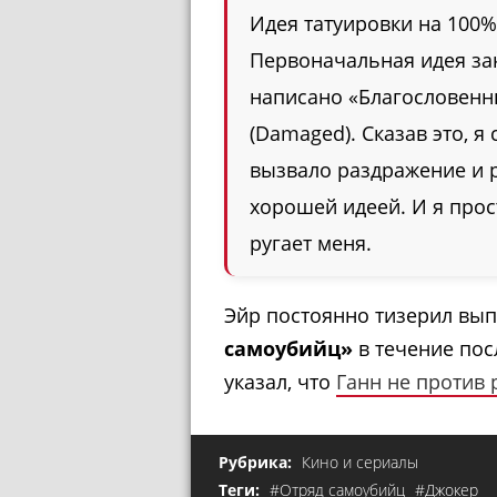
Идея татуировки на 100%
Первоначальная идея за
написано «Благословенны
(Damaged). Сказав это, 
вызвало раздражение и р
хорошей идеей. И я прост
ругает меня.
Эйр постоянно тизерил вы
самоубийц»
в течение пос
указал, что
Ганн не против 
Рубрика:
Кино и сериалы
Теги:
#Отряд самоубийц
#Джокер