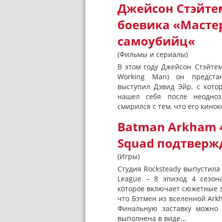
Джейсон Стэйте
боевика «Масте
самоубийц«
(Фильмы и сериалы)
В этом году Джейсон Стэйте
Working Man) он предстан
выступил Дэвид Эйр, с кото
нашел себя после неодноз
смирился с тем, что его кино
Batman Arkham 4
Squad подтвержд
(Игры)
Студия Rocksteady выпустила 
League – 8 эпизод 4 сезон
которое включает сюжетные з
что Бэтмен из вселенной Arkh
Финальную заставку можно 
выполнена в виде...