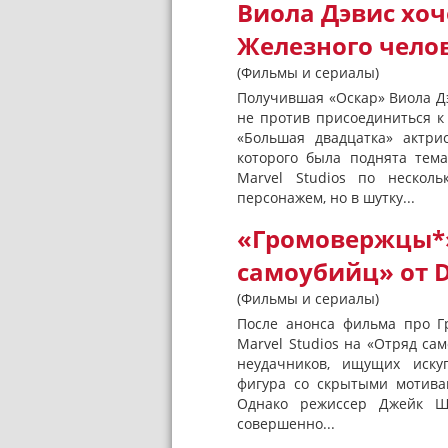
Виола Дэвис хоч
Железного чело
(Фильмы и сериалы)
Получившая «Оскар» Виола Д
не против присоединиться к
«Большая двадцатка» актри
которого была поднята тем
Marvel Studios по нескол
персонажем, но в шутку...
«Громовержцы*»
самоубийц» от D
(Фильмы и сериалы)
После анонса фильма про Г
Marvel Studios на «Отряд сам
неудачников, ищущих иску
фигура со скрытыми мотивам
Однако режиссер Джейк Ш
совершенно...