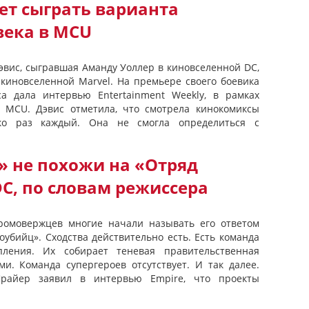
ет сыграть варианта
века в MCU
эвис, сыгравшая Аманду Уоллер в киновселенной DC,
 киновселенной Marvel. На премьере своего боевика
са дала интервью Entertainment Weekly, в рамках
а MCU. Дэвис отметила, что смотрела кинокомиксы
ько раз каждый. Она не смогла определиться с
 не похожи на «Отряд
C, по словам режиссера
ромовержцев многие начали называть его ответом
оубийц». Сходства действительно есть. Есть команда
пления. Их собирает теневая правительственная
и. Команда супергероев отсутствует. И так далее.
райер заявил в интервью Empire, что проекты