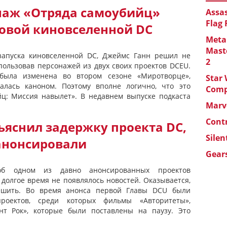
наж «Отряда самоубийц»
Assas
Flag
новой киновселенной DC
Metal
Maste
запуска киновселенной DC, Джеймс Ганн решил не
2
спользовав персонажей из двух своих проектов DCEU.
 была изменена во втором сезоне «Миротворце»,
Star 
алась каноном. Поэтому вполне логично, что это
Com
йц: Миссия навылет». В недавнем выпуске подкаста
Marve
Cont
ъяснил задержку проекта DC,
Silen
анонсировали
Gears
об одном из давно анонсированных проектов
 долгое время не появлялось новостей. Оказывается,
пешить. Во время анонса первой Главы DCU были
роектов, среди которых фильмы «Авторитеты»,
нт Рок», которые были поставлены на паузу. Это