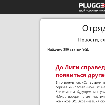
Отря
Новости, с
Найдено 380 статьи(ей).
До Лиги справе
появиться друг
В то время как «Супермен» 
сериал киновселенной DC на
ближайшем будущем мы увид
«Миротворца» стал части
комиксов DC. Экранизация сюж