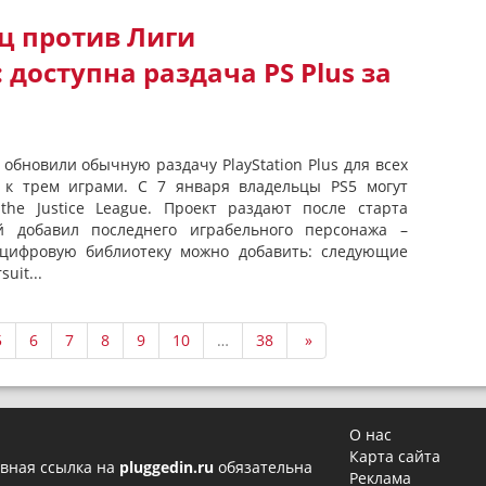
ц против Лиги
 доступна раздача PS Plus за
t обновили обычную раздачу PlayStation Plus для всех
п к трем играми. С 7 января владельцы PS5 могут
l the Justice League. Проект раздают после старта
й добавил последнего играбельного персонажа –
 цифровую библиотеку можно добавить: следующие
uit...
5
6
7
8
9
10
…
38
»
О нас
Карта сайта
вная ссылка на
pluggedin.ru
обязательна
Реклама