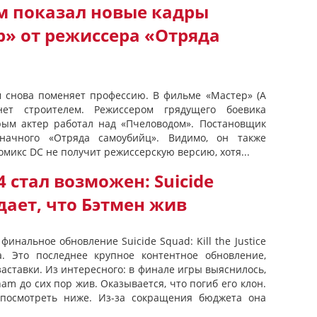
м показал новые кадры
р» от режиссера «Отряда
м снова поменяет профессию. В фильме «Мастер» (A
ет строителем. Режиссером грядущего боевика
рым актер работал над «Пчеловодом». Постановщик
начного «Отряда самоубийц». Видимо, он также
комикс DC не получит режиссерcкую версию, хотя...
 стал возможен: Suicide
ает, что Бэтмен жив
финальное обновление Suicide Squad: Kill the Justice
а. Это последнее крупное контентное обновление,
аставки. Из интересного: в финале игры выяснилось,
am до сих пор жив. Оказывается, что погиб его клон.
посмотреть ниже. Из-за сокращения бюджета она