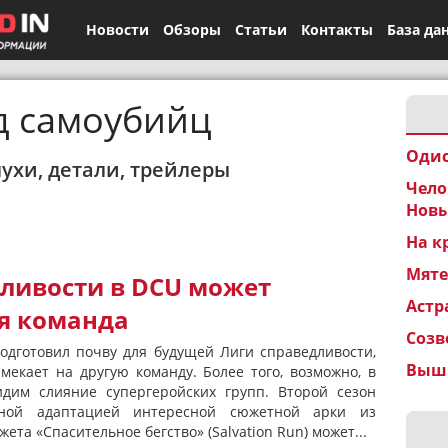
Новости
Обзоры
Статьи
Контакты
База да
д самоубийц
Одис
лухи, детали, трейлеры
Чело
Новы
На к
Мят
дливости в DCU может
Астр
ая команда
Созв
подготовил почву для будущей Лиги справедливости,
Вышк
мекает на другую команду. Более того, возможно, в
им слияние супергеройских групп. Второй сезон
чной адаптацией интересной сюжетной арки из
ета «Спасительное бегство» (Salvation Run) может...