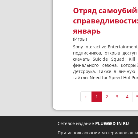
Отряд самоубий
справедливости:
январь
(Игры)
Sony Interactive Entertainmen
подписчиков, открыв досту
скачать Suicide Squad: Kil
финального сезона, которы
Детсроука. Также в личную
тайтлы Need for Speed Hot Purs
«
1
2
3
4
Сетевое издание
PLUGGED IN RU
При использовании материалов акти