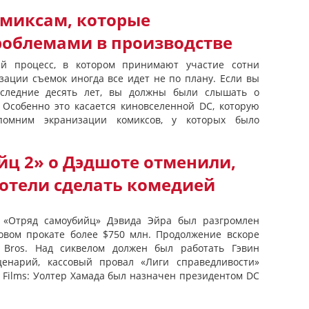
омиксам, которые
роблемами в производстве
ый процесс, в котором принимают участие сотни
зации съемок иногда все идет не по плану. Если вы
оследние десять лет, вы должны были слышать о
 Особенно это касается киновселенной DC, которую
помним экранизации комиксов, у которых было
йц 2» о Дэдшоте отменили,
хотели сделать комедией
 «Отряд самоубийц» Дэвида Эйра был разгромлен
овом прокате более $750 млн. Продолжение вскоре
 Bros. Над сиквелом должен был работать Гэвин
ценарий, кассовый провал «Лиги справедливости»
 Films: Уолтер Хамада был назначен президентом DC