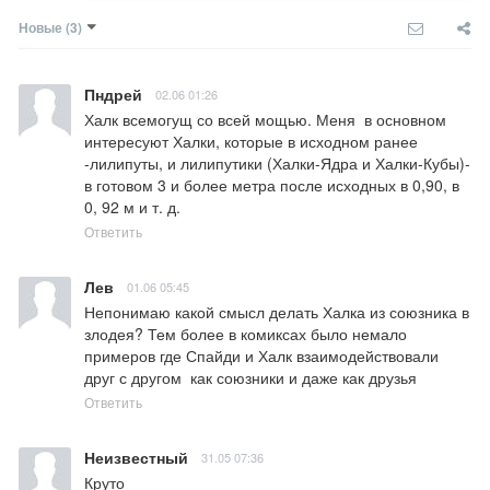
Новые
(3)
Пндрей
02.06 01:26
Халк всемогущ со всей мощью. Меня  в основном 
интересуют Халки, которые в исходном ранее 
-лилипуты, и лилипутики (Халки-Ядра и Халки-Кубы)- 
в готовом 3 и более метра после исходных в 0,90, в 
0, 92 м и т. д.
Ответить
Лев
01.06 05:45
Непонимаю какой смысл делать Халка из союзника в 
злодея? Тем более в комиксах было немало 
примеров где Спайди и Халк взаимодействовали 
друг с другом  как союзники и даже как друзья
Ответить
Неизвестный
31.05 07:36
Круто