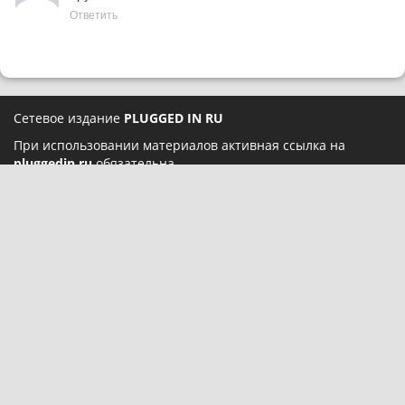
Ответить
Сетевое издание
PLUGGED IN RU
При использовании материалов активная ссылка на
pluggedin.ru
обязательна
Сайт использует IP-адреса, cookie и данные геолокации
пользователей сайта, условия использования содержатся в
Политике конфиденциальности
и
Пользовательском
соглашении
Социальные сети:
О нас
Карта сайта
Реклама