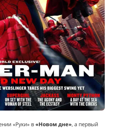
ении «Руки» в
«Новом дне»
, а первый