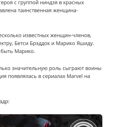
героя с группой ниндзя в красных
авлена таинственная женщина-
несколько известных женщин-членов,
ктру, Бетси Брэддок и Марико Яшиду.
 быть Марико.
олько значительную роль сыграют воины
ия появлялась в сериалах Marvel на
адр: