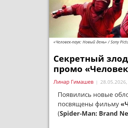
«Человек-паук: Новый день» / Sony Pict
Секретный злод
промо «Человек
Линар Гимашев
28.05.2026
|
Появились новые обло
посвящены фильму
«
(
Spider-Man: Brand N