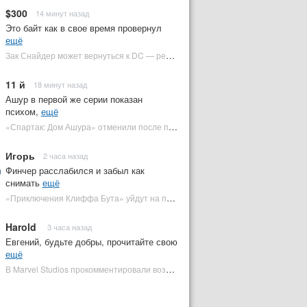
$300
14 минут назад
Это байт как в свое время провернул
ещё
Зак Снайдер может вернуться к DC — режиссер общался с Warner Bros. (фото) | Plugged In Ru
11 й
18 минут назад
Ашур в первой же серии показан
психом,
ещё
«Спартак: Дом Ашура» отменили после первого сезона | Plugged In Ru
Игорь
2 часа назад
Финчер расслабился и забыл как
снимать
ещё
«Приключения Клиффа Бута» уйдут на пересъемки — премьера под угрозой | Plugged In Ru
Harold
3 часа назад
Евгений, будьте добры, прочитайте свою
ещё
В Marvel Studios прокомментировали возвращение Канга на экраны | Plugged In Ru