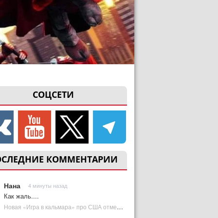
СОЦСЕТИ
ОСЛЕДНИЕ КОММЕНТАРИИ
Нана
4 минуты назад
Как жаль....
Новая «Игра в кальмара» про США отменена | Plugged In Ru