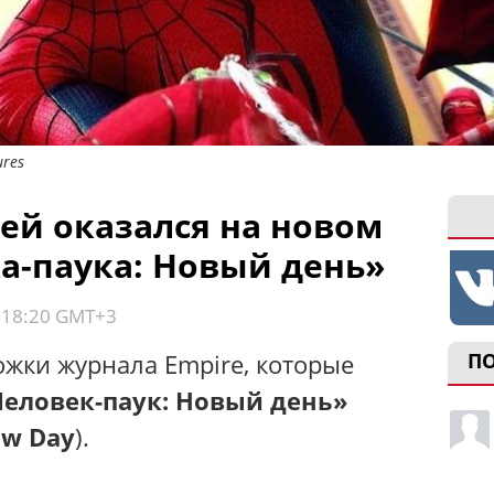
ures
ей оказался на новом
а-паука: Новый день»
, 18:20 GMT+3
жки журнала Empire, которые
П
Человек-паук: Новый день»
ew Day
).