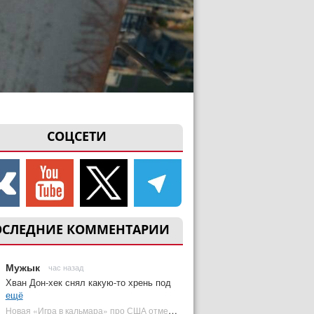
СОЦСЕТИ
ОСЛЕДНИЕ КОММЕНТАРИИ
Мужык
час назад
Хван Дон-хек снял какую-то хрень под
ещё
Новая «Игра в кальмара» про США отменена | Plugged In Ru