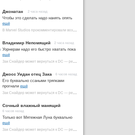
Джонатан
2 часа назад
Чтобы это сделать надо нанять опять
ещё
В Marvel Studios прокомментировали возвращение Канга на экраны | Plugged In Ru
Владимир Непомящий
2 часа назад
Уорнерам надо его быстро хватать пока
ещё
Зак Снайдер может вернуться к DC — режиссер общался с Warner Bros. (фото) | Plugged In Ru
Джосс Уидан отец Зака
6 часов назад
Его буквально ссаными тряпками
прогнали
ещё
Зак Снайдер может вернуться к DC — режиссер общался с Warner Bros. (фото) | Plugged In Ru
Сочный влажный манящий
6 часов назад
Только вот Мятежная Луна буквально
ещё
Зак Снайдер может вернуться к DC — режиссер общался с Warner Bros. (фото) | Plugged In Ru