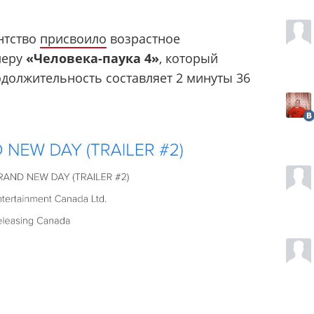
нтство
присвоило
возрастное
леру
«Человека-паука 4»
, который
одолжительность составляет 2 минуты 36