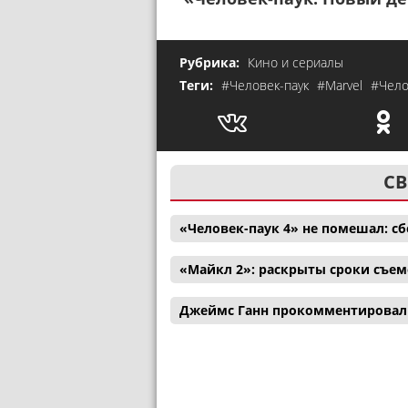
Рубрика:
Кино и сериалы
Теги:
#Человек-паук
#Marvel
#Чело
СВ
«Человек-паук 4» не помешал: с
«Майкл 2»: раскрыты сроки съем
Джеймс Ганн прокомментировал 