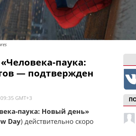
ures
 «Человека-паука:
тов — подтвержден
, 09:35 GMT+3
П
века-паука: Новый день»
ew Day
) действительно скоро