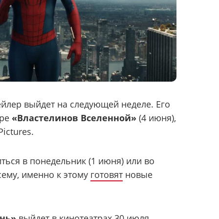
рейлер выйдет на следующей неделе. Его
ере
«Властелинов Вселенной»
(4 июня),
ictures.
ться в понедельник (1 июня) или во
всему, именно к этому
готовят
новые
ень»
выйдет в кинотеатрах 30 июля.