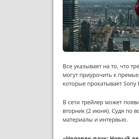
Все указывает на то, что т
могут приурочить к премь
которые прокатывает Sony P
В сети трейлер может появи
вторник (2 июня). Судя по 
материалы и интервью.
«Человек-паук: Новый д