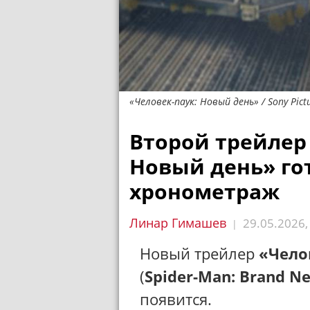
«Человек-паук: Новый день» / Sony Pict
Второй трейлер
Новый день» го
хронометраж
Линар Гимашев
29.05.2026
|
Новый трейлер
«Чело
(
Spider-Man: Brand N
появится.