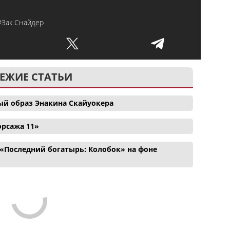
#Зак Снайдер
ЕЖИЕ СТАТЬИ
ый образ Энакина Скайуокера
орсажа 11»
«Последний богатырь: Колобок» на фоне