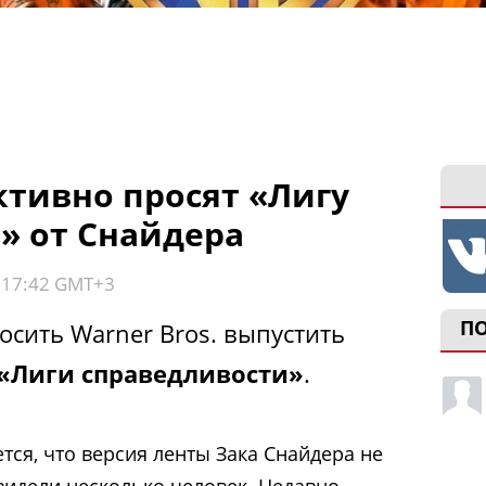
ктивно просят «Лигу
» от Снайдера
, 17:42 GMT+3
П
осить Warner Bros. выпустить
«Лиги справедливости»
.
тся, что версия ленты Зака Снайдера не
 видели несколько человек. Недавно