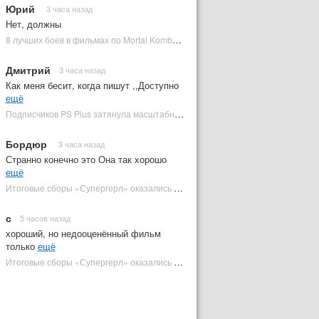
Юрий
3 часа назад
Нет, должны
8 лучших боев в фильмах по Mortal Kombat: от «Смертельной битвы» до «Мортал Комбат 2» | Plugged In Ru
Дмитрий
3 часа назад
Как меня бесит, когда пишут ,,Доступно
ещё
Подписчиков PS Plus затянула масштабная RPG в духе Skyrim, которая доступна бесплатно | Plugged In Ru
Бордюр
3 часа назад
Странно конечно это Она так хорошо
ещё
Итоговые сборы «Супергерл» оказались худшими для DC за два десятилетия | Plugged In Ru
с
5 часов назад
хороший, но недооценённый фильм
только
ещё
Итоговые сборы «Супергерл» оказались худшими для DC за два десятилетия | Plugged In Ru