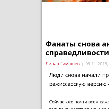
Фанаты снова а
справедливости
Линар Гимашев
09.11.2019
|
Люди снова начали пр
режиссерскую версию
Сейчас кже почти всем каже
только существует, но и ее