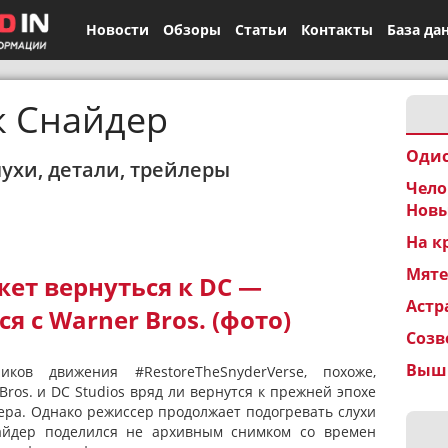
Новости
Обзоры
Статьи
Контакты
База да
к Снайдер
Одис
лухи, детали, трейлеры
Чело
Новы
На к
Мят
ет вернуться к DC —
Астр
я с Warner Bros. (фото)
Созв
Вышк
иков движения #RestoreTheSnyderVerse, похоже,
Bros. и DC Studios вряд ли вернутся к прежней эпохе
дера. Однако режиссер продолжает подогревать слухи
найдер поделился не архивным снимком со времен