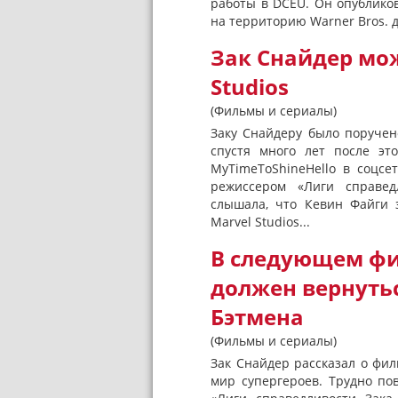
работы в DCEU. Он опублик
на территорию Warner Bros. дл
Зак Снайдер мож
Studios
(Фильмы и сериалы)
Заку Снайдеру было поручен
спустя много лет после эт
MyTimeToShineHello в соцсе
режиссером «Лиги справед
слышала, что Кевин Файги 
Marvel Studios...
В следующем фи
должен вернутьс
Бэтмена
(Фильмы и сериалы)
Зак Снайдер рассказал о фил
мир супергероев. Трудно по