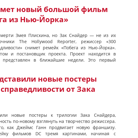
имет новый большой фильм
га из Нью-Йорка»
смерти Змея Плискина, но Зак Снайдер — не из их
чники The Hollywood Reporter, режиссер «300
едливости» снимет ремейк «Побега из Нью-Йорка».
том и постановщик проекта. Проект находится в
т представлен в ближайшие недели. Это первый
едставили новые постеры
 справедливости от Зака
или новые постеры к трилогии Зака ​​Снайдера,
ость по-новому взглянуть на творчество режиссера.
го, как Джеймс Ганн продвигает новую франшизу.
ейку фильмов DC тремя картинами, начиная с