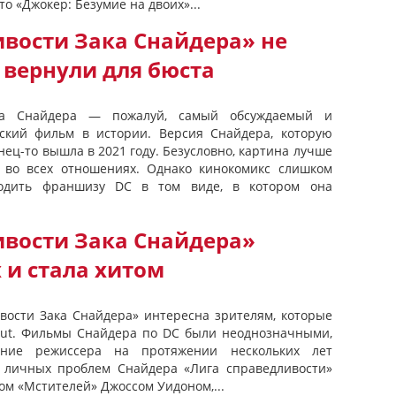
то «Джокер: Безумие на двоих»...
вости Зака ​​Снайдера» не
 вернули для бюста
ка ​​Снайдера — пожалуй, самый обсуждаемый и
ский фильм в истории. Версия Снайдера, которую
ец-то вышла в 2021 году. Безусловно, картина лучше
 во всех отношениях. Однако кинокомикс слишком
одить франшизу DC в том виде, в котором она
ивости Зака Снайдера»
x и стала хитом
вости Зака ​​Снайдера» интересна зрителям, которые
Cut. Фильмы Снайдера по DC были неоднозначными,
ение режиссера на протяжении нескольких лет
а личных проблем Снайдера «Лига справедливости»
м «Мстителей» Джоссом Уидоном,...