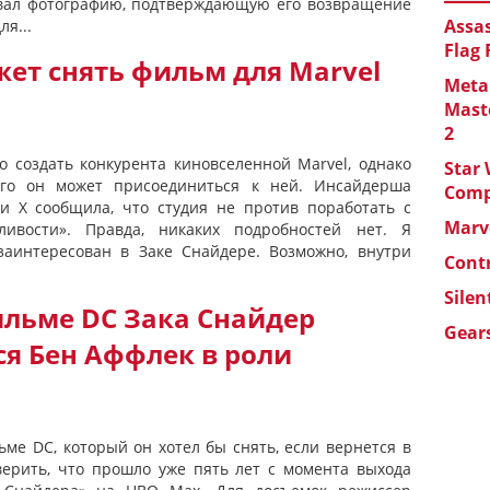
овал фотографию, подтверждающую его возвращение
Assas
я...
Flag
ет снять фильм для Marvel
Metal
Maste
2
о создать конкурента киновселенной Marvel, однако
Star 
ого он может присоединиться к ней. Инсайдерша
Com
ти X сообщила, что студия не против поработать с
Marve
ливости». Правда, никаких подробностей нет. Я
заинтересован в Заке Снайдере. Возможно, внутри
Cont
Silen
льме DC Зака Снайдер
Gears
я Бен Аффлек в роли
ьме DC, который он хотел бы снять, если вернется в
верить, что прошло уже пять лет с момента выхода