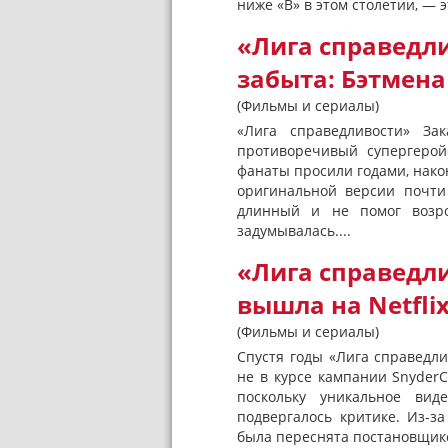
ниже «B» в этом столетии, — э
«Лига справедли
забыта: Бэтмена
(Фильмы и сериалы)
«Лига справедливости» За
противоречивый супергерой
фанаты просили годами, након
оригинальной версии почти
длинный и не помог возр
задумывалась....
«Лига справедл
вышла на Netfli
(Фильмы и сериалы)
Спустя годы «Лига справедли
не в курсе кампании Snyder
поскольку уникальное вид
подвергалось критике. Из-з
была переснята постановщико