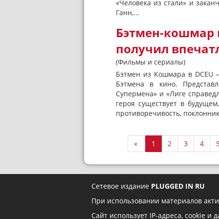
«Человека из стали» и закан
Ганн,...
Бэтмен-кошмар 
получил впечат
(Фильмы и сериалы)
Бэтмен из Кошмара в DCEU 
Бэтмена в кино. Представ
Супермена» и «Лиге справедли
героя существует в будущем
противоречивость, поклонник
«
1
2
3
4
Сетевое издание
PLUGGED IN RU
При использовании материалов акти
Сайт использует IP-адреса, cookie и