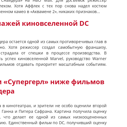
а Снайдера» на HBO Max. Для досъемок режиссер
леком. Хотя Аффлек с тех пор снова надел костюм
енном камео в «Аквамене 2», никаких признаков...
нажей киновселенной DC
ера остается одной из самых противоречивых глав в
ино. Хотя режиссер создал самобытную франшизу,
страдала от спешки в процессе производства. В
ь успех киновселенной Marvel, руководство Warner
 фильмов отдавать приоритет масштабным событиям.
 «Супергерл» ниже фильмов
дера
а в кинотеатрах, и зрители не особо оценили второй
а Ганна и Питера Сафрана. Картина получила оценку
»), что делает ее одной из самых низкооцененных
рию. Единственный фильм по DC, получивший оценку