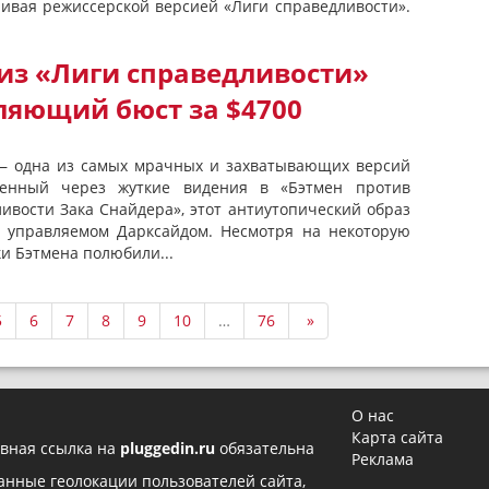
чивая режиссерской версией «Лиги справедливости».
из «Лиги справедливости»
ляющий бюст за $4700
— одна из самых мрачных и захватывающих версий
ленный через жуткие видения в «Бэтмен против
вости Зака ​​Снайдера», этот антиутопический образ
, управляемом Дарксайдом. Несмотря на некоторую
и Бэтмена полюбили...
5
6
7
8
9
10
…
76
»
О нас
Карта сайта
вная ссылка на
pluggedin.ru
обязательна
Реклама
 данные геолокации пользователей сайта,