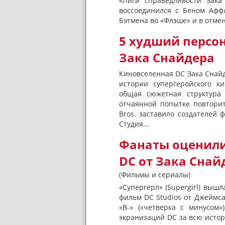
«Лиги справедливости Зак
воссоединился с Беном Афф
Бэтмена во «Флэше» и в отмен
5 худший персо
Зака Снайдера
Киновселенная DC Зака Снайд
истории супергеройского к
общая сюжетная структура 
отчаянной попытке повторит
Bros. заставило создателей
Студия...
Фанаты оценили
DC от Зака Снай
(Фильмы и сериалы)
«Супергерл» (Supergirl) вышл
фильм DC Studios от Джеймс
«B-» («четверка с минусом
экранизаций DC за всю исто