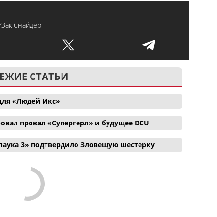
#Зак Снайдер
ЕЖИЕ СТАТЬИ
для «Людей Икс»
ровал провал «Супергерл» и будущее DCU
паука 3» подтвердило Зловещую шестерку