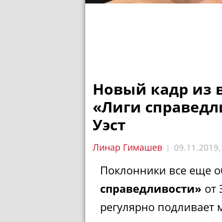
Новый кадр из 
«Лиги справедл
Уэст
Линар Гимашев
09.11.2019
|
Поклонники все еще 
справедливости»
от 
регулярно подливает м