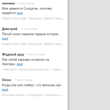
аноним
2 часа назад
Мне нравится Солдатик, поэтому
придётся
ещё
Новый спин-офф «Пацанов» сменит главного героя | Plugged In Ru
Дмитрий
4 часа назад
Пятый сезон пацанов параша которая
ещё
Новый спин-офф «Пацанов» сменит главного героя | Plugged In Ru
Жадный дед
5 часов назад
Пик своей карьеры потратил на
Аватары,
ещё
«Аватар 4» теперь под вопросом — Кэмерон решил отойти от продолжения | Plugged In Ru
Оооо
7 часов назад
Когда они уже поймут, что фильмы про
ещё
Итоговые сборы «Супергерл» оказались худшими для DC за два десятилетия | Plugged In Ru