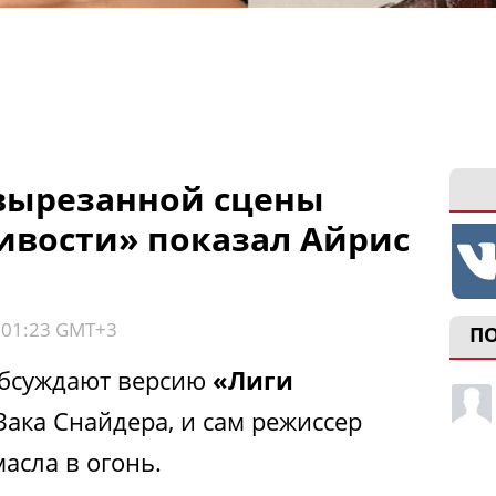
вырезанной сцены
ивости» показал Айрис
, 01:23 GMT+3
П
обсуждают версию
«Лиги
Зака Снайдера, и сам режиссер
асла в огонь.