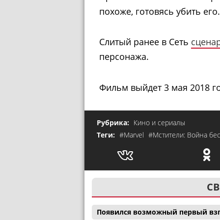
похоже, готовясь убить его.
Слитый ранее в Сеть
сцена
персонажа.
Ф
ильм выйдет 3 мая 2018 г
Рубрика:
Кино и сериалы
Теги:
#Marvel
#Мстители: Война бе
СВ
Появился возможный первый взг