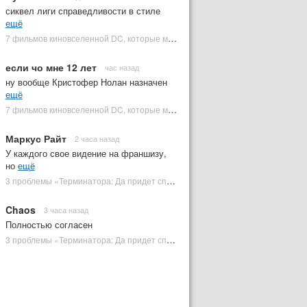
сиквел лиги справедливости в стиле
ещё
7 фильмов киновселенной DC, которые может снять Зак Снайдер | Plugged In Ru
если чо мне 12 лет
час назад
ну вообще Кристофер Нолан назначен
ещё
7 фильмов киновселенной DC, которые может снять Зак Снайдер | Plugged In Ru
Маркус Райт
2 часа назад
У каждого свое видение на франшизу,
но
ещё
3 проблемы «Терминатора: Да придет спаситель», которые испортили фильм | Plugged In Ru
Chaos
3 часа назад
Полностью согласен
3 проблемы «Терминатора: Да придет спаситель», которые испортили фильм | Plugged In Ru