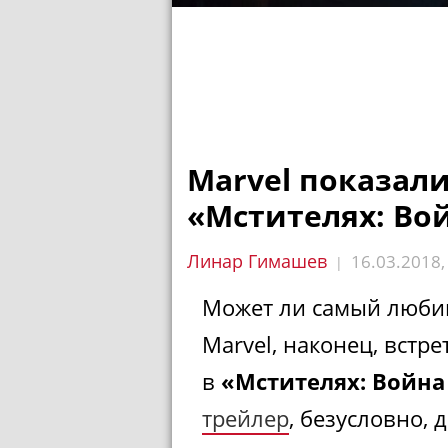
Marvel показали
«Мстителях: Во
Линар Гимашев
16.03.2018
|
Может ли самый люби
Marvel, наконец, встр
в
«Мстителях: Война
трейлер
, безусловно,