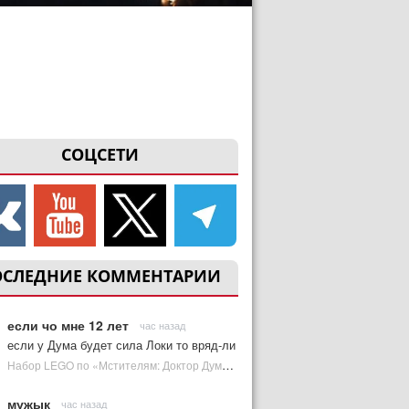
СОЦСЕТИ
ОСЛЕДНИЕ КОММЕНТАРИИ
если чо мне 12 лет
час назад
если у Дума будет сила Локи то вряд-ли
Набор LEGO по «Мстителям: Доктор Дум» раскрыл костюм Часового | Plugged In Ru
мужык
час назад