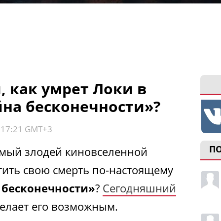
, как умрет Локи в
йна бесконечности»?
, 17:21 GMT+3
П
мый злодей киновселенной
етить свою смерть по-настоящему
 бесконечности»
?
Сегодняшний
 делает его возможным.