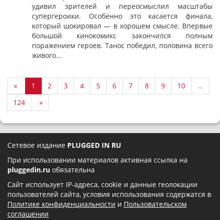
удивил зрителей и переосмыслил масштабы
супергероики. Особенно это касается финала,
который шокировал — в хорошем смысле. Впервые
большой кинокомикс закончился полным
поражением героев. Танос победил, половина всего
живого...
«
1
2
3
4
5
6
7
8
9
10
…
124
»
Сетевое издание
PLUGGED IN RU
При использовании материалов активная ссылка на
pluggedin.ru
обязательна
Сайт использует IP-адреса, cookie и данные геолокации
пользователей сайта, условия использования содержатся в
Политике конфиденциальности
и
Пользовательском
соглашении