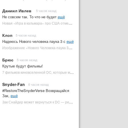
Даниил Ивлев
5 часов назад
Не совсем так. То что не будет
ещё
Новая «Игра в кальмара» про США отменена | Plugged In Ru
Клоп
5 часов назад
Надеюсь Нового человека паука 3 с
ещё
Изображение «Нового Человека-паука 3» подтвердило Зловещую шестерку | Plugged In Ru
Брюс
5 часов назад
Крутые будут фильмы!
7 фильмов киновселенной DC, которые может снять Зак Снайдер | Plugged In Ru
Snyder-Fan
6 часов назад
#RestoreTheSnyderVerse Возвращайся
Зак,
ещё
Зак Снайдер может вернуться к DC — режиссер общался с Warner Bros. (фото) | Plugged In Ru