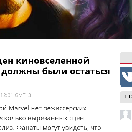
цен киновселенной
е должны были остаться
, 12:31 GMT+3
П
ой Marvel нет режиссерских
есколько вырезанных сцен
лиз. Фанаты могут увидеть, что