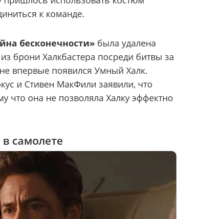
у пришлось использовать костюм
диниться к команде.
йна бесконечности»
была удалена
 из брони Халкбастера посреди битвы за
ене впервые появился Умный Халк.
ус и Стивен МакФили заявили, что
му что она не позволяла Халку эффектно
 в самолете