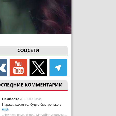
СОЦСЕТИ
ОСЛЕДНИЕ КОММЕНТАРИИ
Неивестен
3 часа назад
Параша какая то, будто быстренько в
ещё
«Человек-паук» с Тоби Магуайром получил новый постер | Plugged In Ru