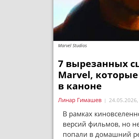
Marvel Studios
7 вырезанных с
Marvel, которы
в каноне
Линар Гимашев
24.05.2026
|
В рамках киновселенн
версий фильмов, но н
попали в домашний ре