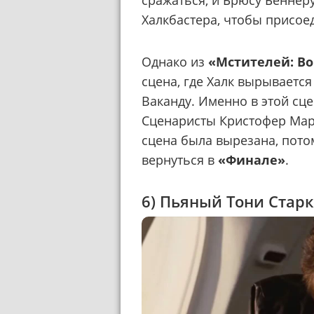
сражаться, и Брюсу Беннер
Халкбастера, чтобы присое
Однако из
«Мстителей: Во
сцена, где Халк вырывается
Ваканду. Именно в этой сц
Сценаристы Кристофер Марк
сцена была вырезана, пото
вернуться в
«Финале»
.
6) Пьяный Тони Старк