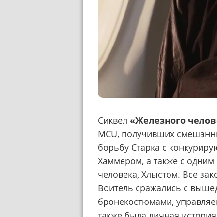
Сиквел
«Железного челов
MCU, получивших смешанн
борьбу Старка с конкурир
Хаммером, а также с одним
человека, Хлыстом. Все зак
Воитель сражались с выше
бронекостюмами, управляе
также была личная история