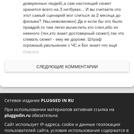
доверенных людей),а сам настоящий сюжет 
хранится всего на 3 нетбуках... И вы считаете,что 
этот самый сценарий мог слиться за 2 месяца до 
фильма? Увы,невозможно) Да и если бы это было 
правдой,то там легко вычислить кто слил,ибо их 
немного (тех,кто знает достоверный сюжет),так что 
сливать сюжет - ему же дороже. Штраф 
огромный,увольнение с ЧС и Бог знает что ещё
Ответить
СЛЕДУЮЩИЕ КОММЕНТАРИИ
Сетевое издание
PLUGGED IN RU
При использовании материалов активная ссылка на
pluggedin.ru
обязательна
Сайт использует IP-адреса, cookie и данные геолокации
пользователей сайта, условия использования содержатся в