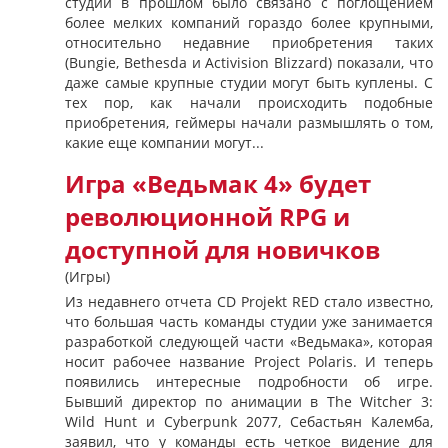
студий в прошлом было связано с поглощением
более мелких компаний гораздо более крупными,
относительно недавние приобретения таких
(Bungie, Bethesda и Activision Blizzard) показали, что
даже самые крупные студии могут быть куплены. С
тех пор, как начали происходить подобные
приобретения, геймеры начали размышлять о том,
какие еще компании могут...
Игра «Ведьмак 4» будет
революционной RPG и
доступной для новичков
(Игры)
Из недавнего отчета CD Projekt RED стало известно,
что большая часть команды студии уже занимается
разработкой следующей части «Ведьмака», которая
носит рабочее название Project Polaris. И теперь
появились интересные подробности об игре.
Бывший директор по анимации в The Witcher 3:
Wild Hunt и Cyberpunk 2077, Себастьян Калемба,
заявил, что у команды есть четкое видение для