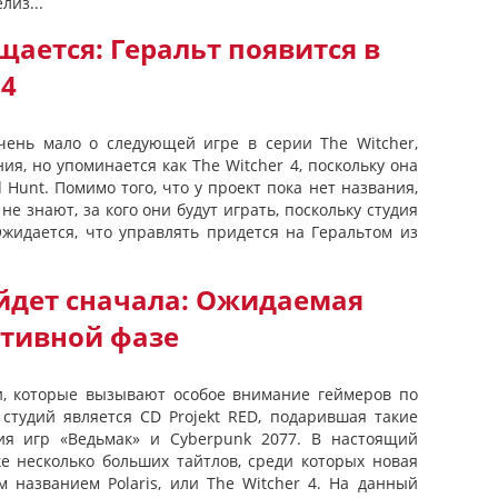
лиз...
ается: Геральт появится в
 4
очень мало о следующей игре в серии The Witcher,
ия, но упоминается как The Witcher 4, поскольку она
d Hunt. Помимо того, что у проект пока нет названия,
 знают, за кого они будут играть, поскольку студия
Ожидается, что управлять придется на Геральтом из
ыйдет сначала: Ожидаемая
ктивной фазе
и, которые вызывают особое внимание геймеров по
 студий является CD Projekt RED, подарившая такие
рия игр «Ведьмак» и Cyberpunk 2077. В настоящий
ке несколько больших тайтлов, среди которых новая
м названием Polaris, или The Witcher 4. На данный