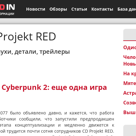
Новости
Обзоры
Статьи
Контакты
База да
Projekt RED
Одис
лухи, детали, трейлеры
Чело
Новы
На к
Мят
 Cyberpunk 2: еще одна игра
Астр
Созв
Вышк
077 было объявлено давно, и кажется, что работа
аботчики сообщили, что запустили предпродакшен
этапа концептуализации и медленно движется к
ой трудится почти сотня сотрудников CD Projekt RED.