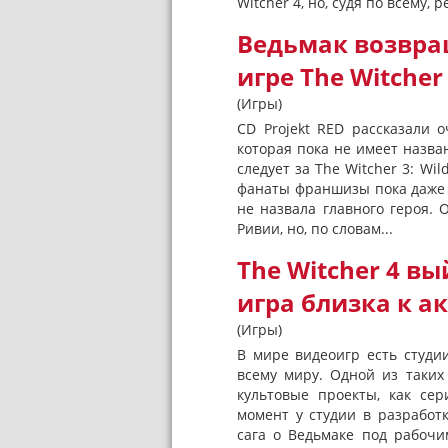
Witcher 4, но, судя по всему, ре
Ведьмак возвращ
игре The Witcher
(Игры)
CD Projekt RED рассказали 
которая пока не имеет назван
следует за The Witcher 3: Wil
фанаты франшизы пока даже не
не назвала главного героя. 
Ривии, но, по словам...
The Witcher 4 в
игра близка к а
(Игры)
В мире видеоигр есть студи
всему миру. Одной из таких
культовые проекты, как се
момент у студии в разработ
сага о Ведьмаке под рабочи