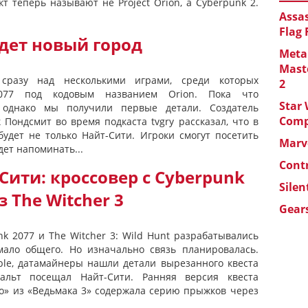
т теперь называют не Project Orion, а Cyberpunk 2.
Assas
Flag
удет новый город
Metal
Maste
сразу над несколькими играми, среди которых
2
077 под кодовым названием Orion. Пока что
Star 
 однако мы получили первые детали. Создатель
Com
Пондсмит во время подкаста tvgry рассказал, что в
дет не только Найт-Сити. Игроки смогут посетить
Marve
дет напоминать...
Cont
Сити: кроссовер с Cyberpunk
Silen
 The Witcher 3
Gears
nk 2077 и The Witcher 3: Wild Hunt разрабатывались
мало общего. Но изначально связь планировалась.
le, датамайнеры нашли детали вырезанного квеста
альт посещал Найт-Сити. Ранняя версия квеста
во» из «Ведьмака 3» содержала серию прыжков через