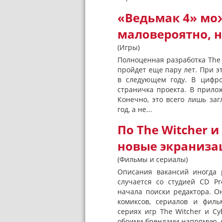
«Ведьмак 4» мож
маловероятно, 
(Игры)
Полноценная разработка The W
пройдет еще пару лет. При э
в следующем году. В цифро
страничка проекта. В прило
Конечно, это всего лишь заг
год, а не...
По The Witcher 
новые экраниза
(Фильмы и сериалы)
Описания вакансий иногда 
случается со студией CD Pr
начала поиски редактора. О
комиксов, сериалов и филь
сериях игр The Witcher и Cy
обоими брендами напрямую, с