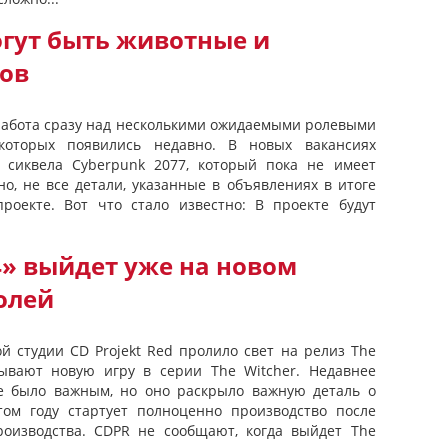
огут быть животные и
дов
т работа сразу над несколькими ожидаемыми ролевыми
которых появились недавно. В новых вакансиях
сиквела Cyberpunk 2077, который пока не имеет
о, не все детали, указанные в объявлениях в итоге
роекте. Вот что стало известно: В проекте будут
4» выйдет уже на новом
олей
й студии CD Projekt Red пролило свет на релиз The
зывают новую игру в серии The Witcher. Недавнее
е было важным, но оно раскрыло важную деталь о
том году стартует полноценно производство после
роизводства. CDPR не сообщают, когда выйдет The