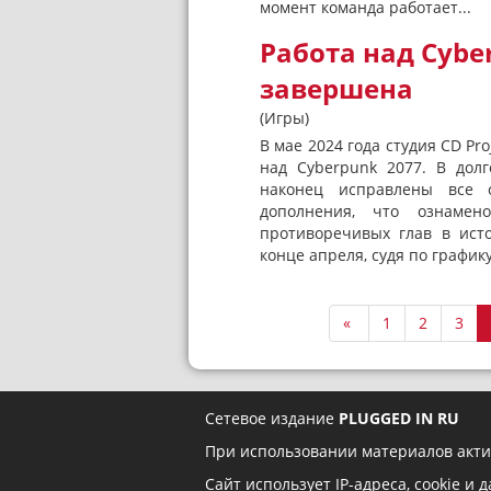
момент команда работает...
Работа над Cybe
завершена
(Игры)
В мае 2024 года студия CD P
над Cyberpunk 2077. В дол
наконец исправлены все 
дополнения, что ознаме
противоречивых глав в ист
конце апреля, судя по графику
«
1
2
3
Сетевое издание
PLUGGED IN RU
При использовании материалов акти
Сайт использует IP-адреса, cookie и