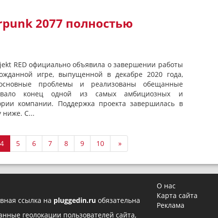
rpunk 2077 полностью
rojekt RED официально объявила о завершении работы
гожданной игре, выпущенной в декабре 2020 года,
основные проблемы и реализованы обещанные
новало конец одной из самых амбициозных и
ории компании. Поддержка проекта завершилась в
 ниже. С...
4
5
6
7
8
9
10
»
О нас
Карта сайта
вная ссылка на
pluggedin.ru
обязательна
Реклама
 данные геолокации пользователей сайта,