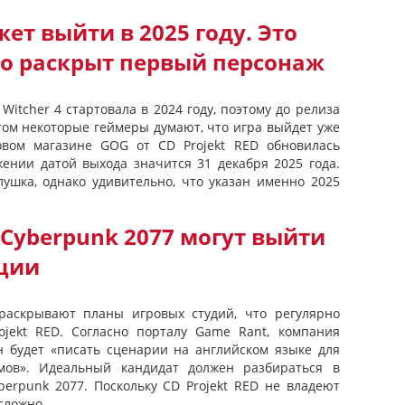
ет выйти в 2025 году. Это
но раскрыт первый персонаж
itcher 4 стартовала в 2024 году, поэтому до релиза
том некоторые геймеры думают, что игра выйдет уже
вом магазине GOG от CD Projekt RED обновилась
жении датой выхода значится 31 декабря 2025 года.
лушка, однако удивительно, что указан именно 2025
и Cyberpunk 2077 могут выйти
ции
раскрывают планы игровых студий, что регулярно
ojekt RED. Согласно порталу Game Rant, компания
н будет «писать сценарии на английском языке для
мов». Идеальный кандидат должен разбираться в
berpunk 2077. Поскольку CD Projekt RED не владеют
ложно...