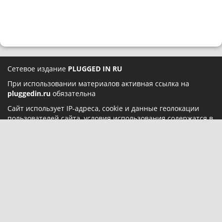
Сетевое издание
PLUGGED IN RU
При использовании материалов активная ссылка на
pluggedin.ru
обязательна
Сайт использует IP-адреса, cookie и данные геолокации
пользователей сайта, условия использования содержатся в
Политике конфиденциальности
и
Пользовательском
соглашении
Социальные сети:
О нас
Карта сайта
Реклама