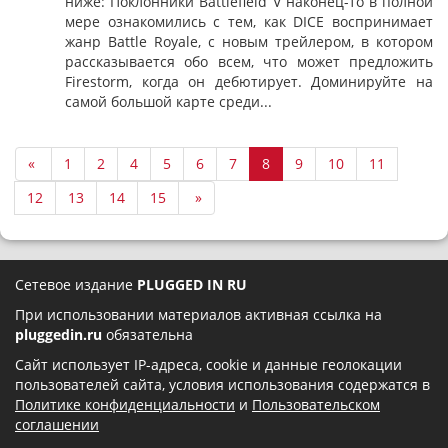
ниже: Поклонники Battlefield V наконец-то в полной
мере ознакомились с тем, как DICE воспринимает
жанр Battle Royale, с новым трейлером, в котором
рассказывается обо всем, что может предложить
Firestorm, когда он дебютирует. Доминируйте на
самой большой карте среди...
«
1
2
4
5
6
7
8
9
10
11
12
13
14
15
»
Сетевое издание
PLUGGED IN RU
При использовании материалов активная ссылка на
pluggedin.ru
обязательна
Сайт использует IP-адреса, cookie и данные геолокации
пользователей сайта, условия использования содержатся в
Политике конфиденциальности
и
Пользовательском
соглашении