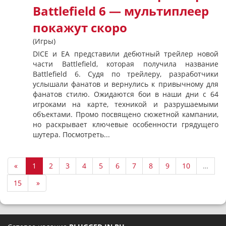
Battlefield 6 — мультиплеер
покажут скоро
(Игры)
DICE и EA представили дебютный трейлер новой
части Battlefield, которая получила название
Battlefield 6. Судя по трейлеру, разработчики
услышали фанатов и вернулись к привычному для
фанатов стилю. Ожидаются бои в наши дни с 64
игроками на карте, техникой и разрушаемыми
объектами. Промо посвящено сюжетной кампании,
но раскрывает ключевые особенности грядущего
шутера. Посмотреть...
«
1
2
3
4
5
6
7
8
9
10
…
15
»