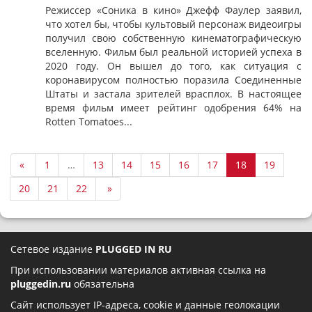
Режиссер «Соника в кино» Джефф Фаулер заявил,
что хотел бы, чтобы культовый персонаж видеоигры
получил свою собственную кинематографическую
вселенную. Фильм был реальной историей успеха в
2020 году. Он вышел до того, как ситуация с
коронавирусом полностью поразила Соединенные
Штаты и застала зрителей врасплох. В настоящее
время фильм имеет рейтинг одобрения 64% на
Rotten Tomatoes...
«
1
…
13
14
15
16
17
18
19
20
21
22
»
Сетевое издание
PLUGGED IN RU
При использовании материалов активная ссылка на
pluggedin.ru
обязательна
Сайт использует IP-адреса, cookie и данные геолокации