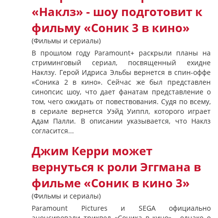
«Наклз» - шоу подготовит к
фильму «Соник 3 в кино»
(Фильмы и сериалы)
В прошлом году Paramount+ раскрыли планы на
стриминговый сериал, посвященный ехидне
Наклзу. Герой Идриса Эльбы вернется в спин-оффе
«Соника 2 в кино». Сейчас же был представлен
синопсис шоу, что дает фанатам представление о
том, чего ожидать от повествования. Судя по всему,
в сериале вернется Уэйд Уиппл, которого играет
Адам Палли. В описании указывается, что Наклз
согласится...
Джим Керри может
вернуться к роли Эггмана в
фильме «Соник в кино 3»
(Фильмы и сериалы)
Paramount Pictures и SEGA официально
анонсировали триквел «Соника в кино» , однако о