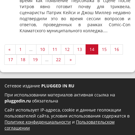
время как появление персонажа в сцене после
титров явно готовит почву для триквела,
сценаристы Патрик Кейси и Джош Миллер недавно
подтвердили это во время сессии вопросов и
ответов, проведенных в рамках Comic-Con
Кламатского муниципального колледжа....
«
1
…
10
11
12
13
14
15
16
17
18
19
…
22
»
Сетевое издание
PLUGGED IN RU
При использовании материалов активная ссылка на
pluggedin.ru
обязательна
Сайт использует IP-адреса, cookie и данные геолокации
пользователей сайта, условия использования содержатся в
Политике конфиденциальности
и
Пользовательском
соглашении