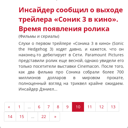
Инсайдер сообщил о выходе
трейлера «Соник 3 в кино».
Время появления ролика
(Фильмы и сериалы)
Слухи о первом трейлере «Соника 3 в кино» (Sonic
the Hedgehog 3) ходят давно, и кажется, что он
наконец-то дебютирует в Сети. Paramount Pictures
представили ролик еще весной, однако увидели его
только посетители выставки Cinemacon. После того,
как два фильма про Соника собрали более 700
миллионов долларов в мировом прокате,
полноценный взгляд на триквел крайне ожидаем.
Инсайдер Дэниел...
«
1
…
6
7
8
9
10
11
12
13
14
15
…
22
»