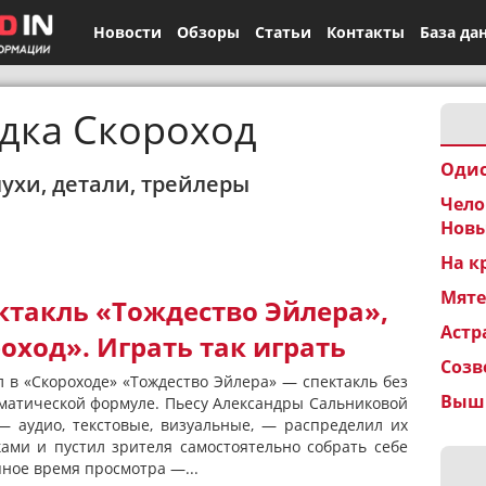
Новости
Обзоры
Статьи
Контакты
База да
дка Скороход
Одис
лухи, детали, трейлеры
Чело
Новы
На к
Мят
ктакль «Тождество Эйлера»,
Астр
ход». Играть так играть
Созв
 в «Скороходе» «Тождество Эйлера» — спектакль без
Вышк
ематической формуле. Пьесу Александры Сальниковой
 аудио, текстовые, визуальные, — распределил их
ами и пустил зрителя самостоятельно собрать себе
упное время просмотра —...