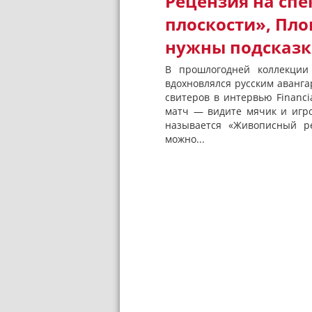
Рецензия на спе
плоскости», Пл
нужны подсказк
В прошлогодней коллекции
вдохновлялся русским аванг
свитеров в интервью Financi
матч — видите мячик и игро
называется «Живописный ре
можно...