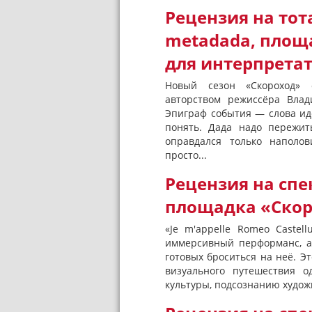
Рецензия на то
metadada, площ
для интерпрета
Новый сезон «Скороход» 
авторством режиссёра Влад
Эпиграф события — слова ид
понять. Дада надо пережит
оправдался только наполов
просто...
Рецензия на спе
площадка «Скоро
«Je m'appelle Romeo Caste
иммерсивный перформанс, а
готовых броситься на неё. Э
визуального путешествия 
культуры, подсознанию художн