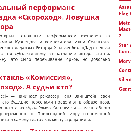
тальный перформанс
Assas
Flag
адка «Скороход». Ловушка
Metal
тора
Maste
2
открыл тотальным перформансом metadada за
имира Кузнецова и композитора Ильи Селецкого.
Star 
еолога дадаизма Рихарда Хюльзенбека «Дада нельзя
Com
ь», по субъективному впечатлению автора статьи,
ину: это было переживание, яркое, но довольно
Marve
Cont
ктакль «Комиссия»,
Silen
ход». А судьи кто?
Gears
llucci» — начинает режиссёр Таня Вайнштейн свой
 его будущие персонажи предстают в образе псов,
то цитата из «Ада» Ромео Кастелуччи — масштабного
одновременно по Преисподней, миру современной
ика и самому театру как месту страданий и...