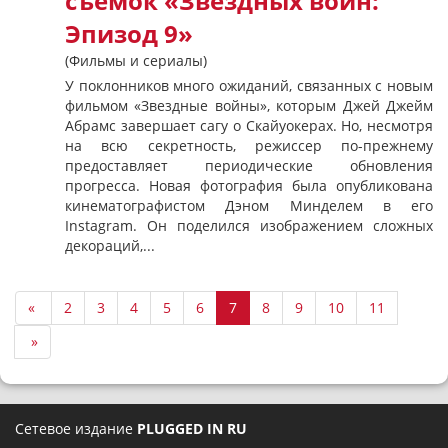
съемок «Звездных войн:
Эпизод 9»
(Фильмы и сериалы)
У поклонников много ожиданий, связанных с новым
фильмом «Звездные войны», которым Джей Джейм
Абрамс завершает сагу о Скайуокерах. Но, несмотря
на всю секретность, режиссер по-прежнему
предоставляет периодические обновления
прогресса. Новая фотография была опубликована
кинематографистом Дэном Минделем в его
Instagram. Он поделился изображением сложных
декораций,...
«
2
3
4
5
6
7
8
9
10
11
»
Сетевое издание
PLUGGED IN RU