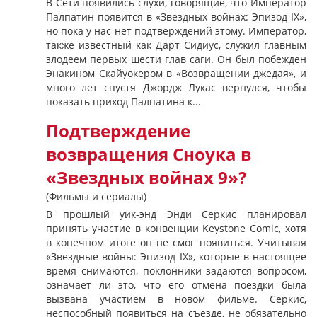
В Сети появились слухи, говорящие, что Император
Палпатин появится в «Звездных войнах: Эпизод IX»,
но пока у нас нет подтверждений этому. Император,
также известный как Дарт Сидиус, служил главным
злодеем первых шести глав саги. Он был побежден
Энакином Скайуокером в «Возвращении джедая», и
много лет спустя Джордж Лукас вернулся, чтобы
показать приход Палпатина к...
Подтверждение
возвращения Сноука в
«Звездных войнах 9»?
(Фильмы и сериалы)
В прошлый уик-энд Энди Серкис планировал
принять участие в конвенции Keystone Comic, хотя
в конечном итоге он не смог появиться. Учитывая
«Звездные войны: Эпизод IX», которые в настоящее
время снимаются, поклонники задаются вопросом,
означает ли это, что его отмена поездки была
вызвана участием в новом фильме. Серкис,
неспособный появиться на съезде, не обязательно