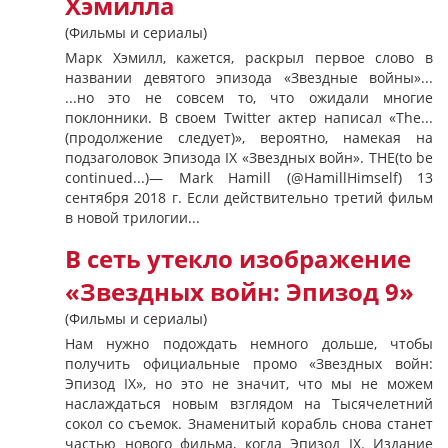
Хэмилла
(Фильмы и сериалы)
Марк Хэмилл, кажется, раскрыл первое слово в
названии девятого эпизода «Звездные войны»...
...но это не совсем то, что ожидали многие
поклонники. В своем Twitter актер написал «The...
(продолжение следует)», вероятно, намекая на
подзаголовок Эпизода IX «Звездных войн». THE(to be
continued...)— Mark Hamill (@HamillHimself) 13
сентября 2018 г. Если действительно третий фильм
в новой трилогии...
В сеть утекло изображение
«Звездных войн: Эпизод 9»
(Фильмы и сериалы)
Нам нужно подождать немного дольше, чтобы
получить официальные промо «Звездных войн:
Эпизод IX», но это не значит, что мы не можем
наслаждаться новым взглядом на Тысячелетний
сокол со съемок. Знаменитый корабль снова станет
частью нового фильма, когда Эпизод IX. Издание