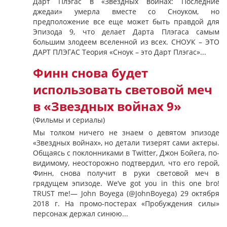
Дарт Плэгас в «Звёздных войнах: Последние
джедаи» умерла вместе со Сноуком, но
предположение все еще может быть правдой для
Эпизода 9, что делает Дарта Плэгаса самым
большим злодеем вселенной из всех. СНОУК – ЭТО
ДАРТ ПЛЭГАС Теория «Сноук – это Дарт Плэгас»...
Финн снова будет
использовать световой меч
в «Звездных войнах 9»
(Фильмы и сериалы)
Мы толком ничего не знаем о девятом эпизоде
«Звездных войнах», но детали тизерят сами актеры.
Общаясь с поклонниками в Twitter, Джон Бойега, по-
видимому, неосторожно подтвердил, что его герой,
Финн, снова получит в руки световой меч в
грядущем эпизоде. We’ve got you in this one bro!
TRUST me!— John Boyega (@JohnBoyega) 29 октября
2018 г. На промо-постерах «Пробуждения силы»
персонаж держал синюю...