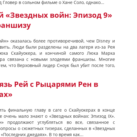
Гловер в сольном фильме о Хане Соло, однако...
й «Звездных войн: Эпизод 9»
раншизу
ойн» оказалась более противоречивой, чем Disney и
авить. Люди были разделены на два лагеря из-за Рея
юка Скайуокера, и кончиной самого Люка Марка
ора связана с новыми злодеями франшизы. Многие
м, что Верховный лидер Сноук был убит после того,
зь Рей с Рыцарями Рен в
ах»
тить финальную главу в саге о Скайуокерах в конце
е очень мало знают о «Звездных войнах: Эпизод IX».
н» продолжают углубляться во все, связанное с
вопросы о сюжетных тизерах, сделанных в «Звездных
«Последних джедаях». В то время как...