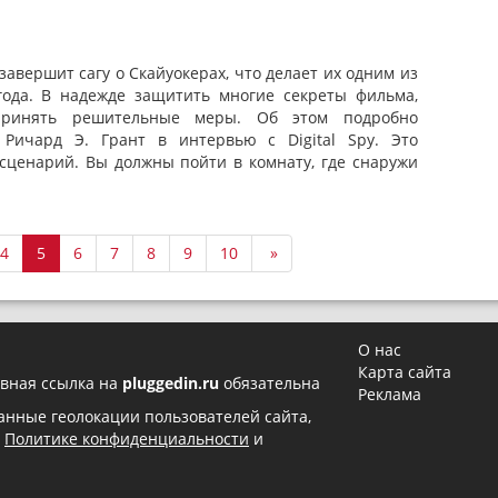
завершит сагу о Скайуокерах, что делает их одним из
ода. В надежде защитить многие секреты фильма,
дпринять решительные меры. Об этом подробно
 Ричард Э. Грант в интервью с Digital Spy. Это
сценарий. Вы должны пойти в комнату, где снаружи
4
5
6
7
8
9
10
»
О нас
Карта сайта
вная ссылка на
pluggedin.ru
обязательна
Реклама
 данные геолокации пользователей сайта,
в
Политике конфиденциальности
и