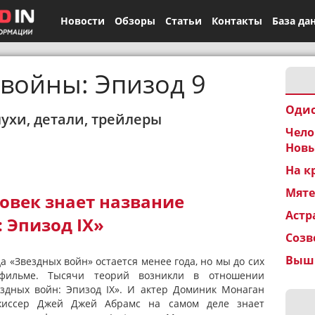
Новости
Обзоры
Статьи
Контакты
База да
войны: Эпизод 9
Одис
лухи, детали, трейлеры
Чело
Новы
На к
Мят
овек знает название
Астр
 Эпизод IX»
Созв
Вышк
 «Звездных войн» остается менее года, но мы до сих
ильме. Тысячи теорий возникли в отношении
здных войн: Эпизод IX». И актер Доминик Монаган
ежиссер Джей Джей Абрамс на самом деле знает