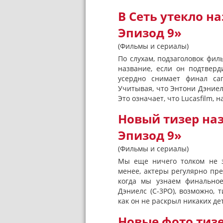
В Сеть утекло н
Эпизод 9»
(Фильмы и сериалы)
По слухам, подзаголовок фил
название, если он подтвер
усердно снимает финал саг
Учитывая, что Энтони Дэниел
Это означает, что Lucasfilm,
Новый тизер на
Эпизод 9»
(Фильмы и сериалы)
Мы еще ничего толком не з
менее, актеры регулярно пр
когда мы узнаем финальное
Дэниелс (C-3PO), возможно, 
как он не раскрыл никаких дет
Новые фото тиз