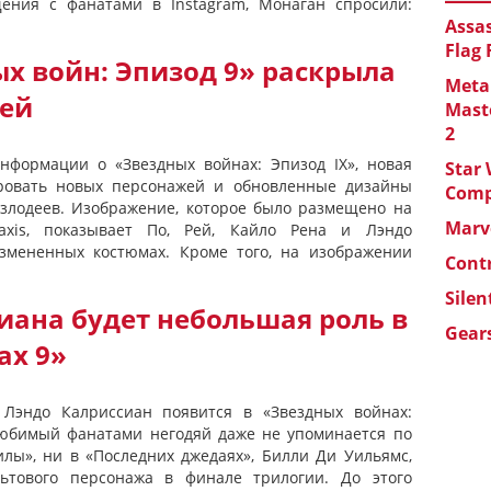
щения с фанатами в Instagram, Монаган спросили:
Assas
Flag
х войн: Эпизод 9» раскрыла
Metal
ей
Maste
2
нформации о «Звездных войнах: Эпизод IX», новая
Star 
ровать новых персонажей и обновленные дизайны
Com
злодеев. Изображение, которое было размещено на
Marve
Paxis, показывает По, Рей, Кайло Рена и Лэндо
змененных костюмах. Кроме того, на изображении
Cont
Silen
иана будет небольшая роль в
Gears
ах 9»
 Лэндо Калриссиан появится в «Звездных войнах:
к любимый фанатами негодяй даже не упоминается по
лы», ни в «Последних джедаях», Билли Ди Уильямс,
льтового персонажа в финале трилогии. До этого