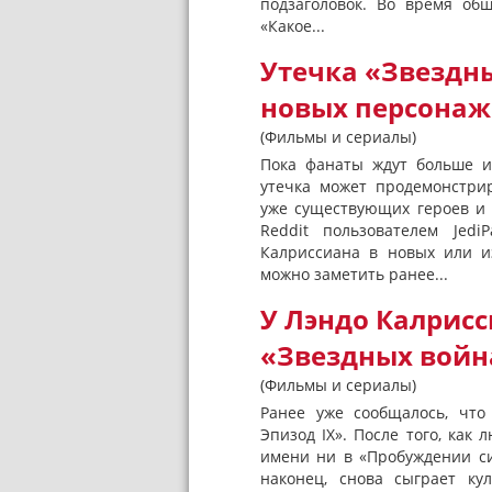
подзаголовок. Во время об
«Какое...
Утечка «Звездны
новых персонаж
(Фильмы и сериалы)
Пока фанаты ждут больше и
утечка может продемонстри
уже существующих героев и 
Reddit пользователем Jedi
Калриссиана в новых или и
можно заметить ранее...
У Лэндо Калрисс
«Звездных войн
(Фильмы и сериалы)
Ранее уже сообщалось, что
Эпизод IX». После того, ка
имени ни в «Пробуждении си
наконец, снова сыграет ку