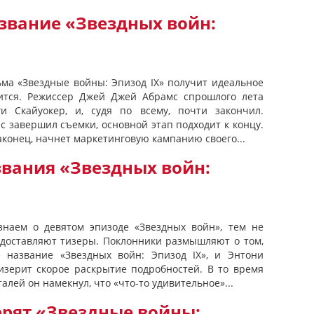
азвание «Звездных войн:
ьма «Звездные войны: Эпизод IX» получит идеальное
дится. Режиссер Джей Джей Абрамс спрошлого лета
и Скайуокер, и, судя по всему, почти закончил.
с завершил съемки, основной этап подходит к концу.
 наконец, начнет маркетинговую кампанию своего...
звания «Звездных войн:
наем о девятом эпизоде «Звездных войн», тем не
едоставляют тизеры. Поклонники размышляют о том,
 название «Звездных войн: Эпизод IX», и Энтони
тизерит скорое раскрытие подробностей. В то время
алей он намекнул, что «что-то удивительное»...
ерят «Звездные войны: