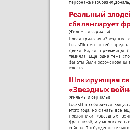
персонажа изобразил Дональд 
Реальный злоде
сбалансирует ф
(Фильмы и сериалы)
Новая трилогия «Звездных в
LucasFilm могли себе предст
Дейзи Ридли, преемницы Л
Хэмилла. Еще одна тема сп
фанаты были разочарованы те
как его...
Шокирующая свя
«Звездных войн
(Фильмы и сериалы)
Lucasfilm собирается выпус
этого года, но фанаты все ещ
Поклонники «Звездных вой
франшизой, и у многих есть 
войнах: Пробуждение силы» и 