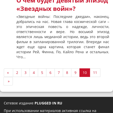
О чем будет девятый эпизод
«Звездных войн»?
«Звездные войны: Последние джедаи», наконец,
добрались на нас. Новая глава космической саги –
это эпическая повесть о надежде, личности,
ответственности и вере. Но восьмой эпизод
является лишь медианой истории, ведь это второй
фильм в запланированной трилогии. Впереди нас
ждет еще одна картина, которая станет финал
истории Рей, Финна, По, Кайло Рена и остальных.
Что...
«
2
3
4
5
6
7
8
9
10
11
»
Сетевое издание
PLUGGED IN RU
При использовании материалов активная ссылка на