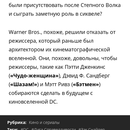
были присутствовать после Степного Волка
и сыграть заметную роль в сиквеле?
Warner Bros., похоже, решили отказать от
режиссера, который раньше был
архитектором их кинематографической
вселенной. Они, похоже, довольны, чтобы
режиссеры, такие как Пэтти Дженкинс
(
«Чудо-женщина»
), Дэвид Ф. Сандберг
(
«Шазам!»
) и Мэтт Ривз (
«Бэтмен»
)
собираются сделать в будущем с
киновселенной DC.
Рубрика:
Кино и сериалы
Теги:
#DC
#Лига Справедливости
#Зак Снайдер