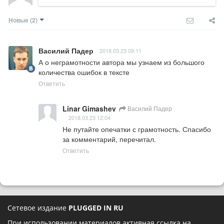
Новые
(2)
Василий Падер
2018.03.23 09:11
А о неграмотности автора мы узнаем из большого 
количества ошибок в тексте
Ответить
Linar Gimashev
Василий Падер
2018.03.23 12:04
Не путайте опечатки с грамотность. Спасибо 
за комментарий, перечитал.
Ответить
Сетевое издание
PLUGGED IN RU
При использовании материалов активная ссылка на