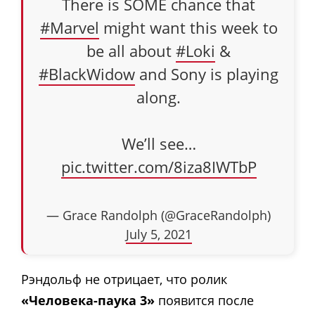
There is SOME chance that
#Marvel
might want this week to
be all about
#Loki
&
#BlackWidow
and Sony is playing
along.
We’ll see…
pic.twitter.com/8iza8IWTbP
— Grace Randolph (@GraceRandolph)
July 5, 2021
Рэндольф не отрицает, что ролик
«Человека-паука 3»
появится после